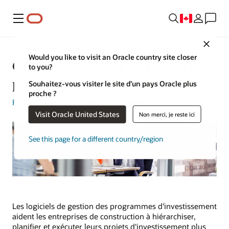
Menu
Close
Would you like to visit an Oracle country site closer
Guide des logiciels de gestion des
to you?
programmes d'investissement
Souhaitez-vous visiter le site d’un pays Oracle plus
proche ?
Rick Bell
| Rédacteur senior | 10 décembre 2024
Visit Oracle United States
Non merci, je reste ici
See this page for a different country/region
Les logiciels de gestion des programmes d'investissement
aident les entreprises de construction à hiérarchiser,
planifier et exécuter leurs projets d'investissement plus