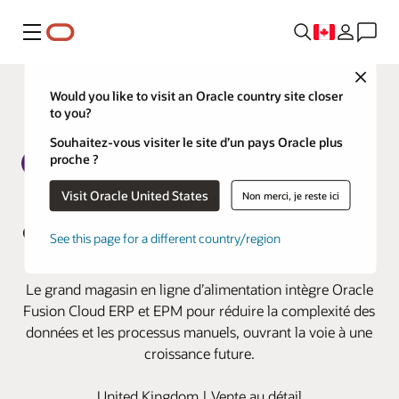
Menu
Close
Would you like to visit an Oracle country site closer
to you?
Souhaitez-vous visiter le site d’un pays Oracle plus
proche ?
Ocado Retail améliore son
Visit Oracle United States
Non merci, je reste ici
efficacité financière grâce à Oracle
See this page for a different country/region
Fusion Cloud ERP et EPM
Le grand magasin en ligne d’alimentation intègre Oracle
Fusion Cloud ERP et EPM pour réduire la complexité des
données et les processus manuels, ouvrant la voie à une
croissance future.
United Kingdom | Vente au détail