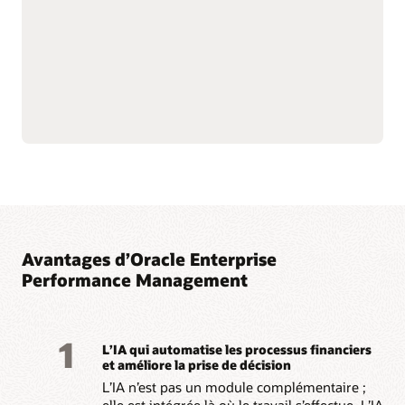
EPM et d’autres
l’IA en établissant une base
applications métier.
de données de référence
Rationalisez les workflows
fiable qui favorise
de gouvernance des
l’adoption de l’IA.
données pour maintenir la
cohérence lors des
Lisez la présentation de la solution Entreprise Data
Management (PDF)
Avantages d’Oracle Enterprise
Performance Management
1
L’IA qui automatise les processus financiers
et améliore la prise de décision
L’IA n’est pas un module complémentaire ;