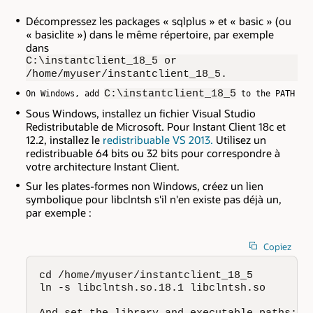
Décompressez les packages « sqlplus » et « basic » (ou
« basiclite ») dans le même répertoire, par exemple
dans
C:\instantclient_18_5 or
/home/myuser/instantclient_18_5.
C:\instantclient_18_5
On Windows, add 
 to the PATH va
Sous Windows, installez un fichier Visual Studio
Redistributable de Microsoft. Pour Instant Client 18c et
12.2, installez le
redistribuable VS 2013.
Utilisez un
redistribuable 64 bits ou 32 bits pour correspondre à
votre architecture Instant Client.
Sur les plates-formes non Windows, créez un lien
symbolique pour libclntsh s'il n'en existe pas déjà un,
par exemple :
Copiez
cd /home/myuser/instantclient_18_5

ln -s libclntsh.so.18.1 libclntsh.so

And set the library and executable paths:
