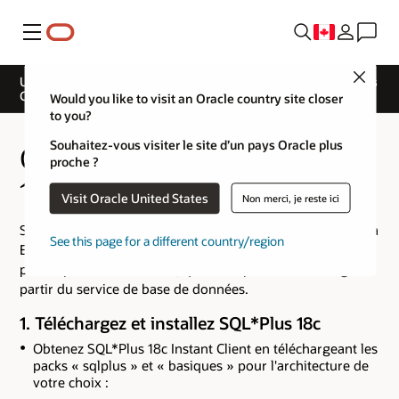
Menu
Close
Utilisation de SQL*Plus avec Oracle Database Exadata Express
Cloud Service
Would you like to visit an Oracle country site closer
to you?
Souhaitez-vous visiter le site d’un pays Oracle plus
Connexion avec SQL*Plus
proche ?
18c
Visit Oracle United States
Non merci, je reste ici
SQL*Plus 18c peut se connecter à Oracle Database Exadata
See this page for a different country/region
Express Cloud Service. La sécurité du réseau est assurée
par un portefeuille Oracle, que vous pouvez télécharger à
partir du service de base de données.
1. Téléchargez et installez SQL*Plus 18c
Obtenez SQL*Plus 18c Instant Client en téléchargeant les
packs « sqlplus » et « basiques » pour l'architecture de
votre choix :