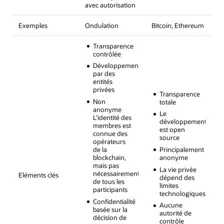
avec autorisation
Exemples
Ondulation
Bitcoin, Ethereum
Transparence
contrôlée
Développement
par des
entités
privées
Transparence
Non
totale
anonyme
Le
L'identité des
développement
membres est
est open
connue des
source
opérateurs
de la
Principalement
blockchain,
anonyme
mais pas
La vie privée
nécessairement
Eléments clés
dépend des
de tous les
limites
participants
technologiques
Confidentialité
Aucune
basée sur la
autorité de
décision de
contrôle