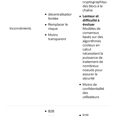
cryptographiquemen
des blocs à la
chaîne
décentralisation
Lenteur et
limitée
difficulté à
Remplacer le
évoluer
Inconvénients
risque
Modèles de
consensus
Moins
basés sur des
transparent
algorithmes
coûteux en
calcul
nécessitant la
puissance de
traitement de
nombreux
noeuds pour
assurer la
sécurité
Moins de
confidentialité
des
utilisateurs
B2B
P2P