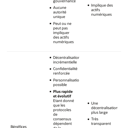
gouvernance
Implique des
Aucune
actifs
autorité
numériques
unique
Peut ou ne
peut pas
impliquer
des actifs
numériques
Décentralisation
incrémentielle
Confidentialité
renforcée
Personnalisation
possible
Plus rapide
et évolutif
Etant donné
Une
que les
décentralisation
protocoles
plus large
de
consensus
Très
dépendent
transparent
Bénéfices
de la