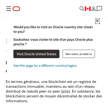
Menu
Close
Would you like to visit an Oracle country site closer
to you?
Blockchain autorisée
Souhaitez-vous visiter le site d’un pays Oracle plus
proche ?
Visit Oracle United States
Non merci, je reste ici
Introduction
See this page for a different country/region
Qu'est-ce qu'une blockchain ?
En termes généraux, une blockchain est un registre de
transactions immuable, maintenu au sein d'un réseau
distribué de nœuds peer-to-peer (p2p). En substance, les
blockchains servent de moyen décentralisé de stocker des
informations.