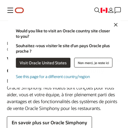
Menu
Close
MICROS
Would you like to visit an Oracle country site closer
to you?
Exploiter toute la puissance des systèmes de points de vente
Souhaitez-vous visiter le site d’un pays Oracle plus
Oracle Simphony
proche ?
Vidéos de formation aux solutions
Visit Oracle United States
Non merci, je reste ici
de points de vente Simphony
See this page for a different country/region
Bienvenue dans la bibliothèque de vidéos de formation à
Oracle Simphony. Nos vidéos sont conçues pour vous
aider, vous et votre équipe, à tirer pleinement parti des
avantages et des fonctionnalités des systèmes de points
de vente Oracle Simphony pour les restaurants.
En savoir plus sur Oracle Simphony