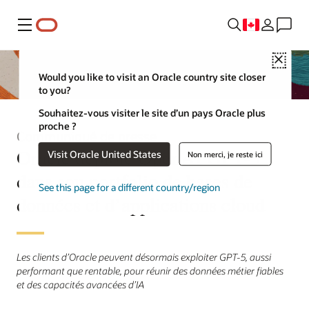
Menu
Close
Would you like to visit an Oracle country site closer
to you?
Souhaitez-vous visiter le site d’un pays Oracle plus
proche ?
Communiqué de presse
Oracle déploie OpenAI GPT-5
Visit Oracle United States
Non merci, je reste ici
dans son portfolio de bases de
See this page for a different country/region
données et d’applications cloud
Les clients d’Oracle peuvent désormais exploiter GPT-5, aussi
performant que rentable, pour réunir des données métier fiables
et des capacités avancées d’IA