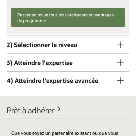
Passer en revue tous les catalyseurs et avantages
du programme
2) Sélectionner le niveau
3) Atteindre l'expertise
4) Atteindre l'expertise avancée
Prêt à adhérer ?
CRITÈRES DE QUALIFICATION
Membre OPN actif *
Que vous soyez un partenaire existant ou que vous
Frais de niveau : 3 000 USD (+ taxes, le cas