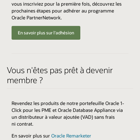
vous inscriviez pour la première fois, découvrez les
échéant)
prochaines étapes pour adhérer au programme
Oracle PartnerNetwork.
CRITÈRES DE QUALIFICATION
CATALYSEURS
En savoir plus sur l'adhésion
CRITÈRES DE QUALIFICATION
Varie selon l'expertise
Environnements Cloud
Revenu annuel minimum récurrent
Transfert de compétences
Croissance minimale d'une année à l'autre
Parcourir le catalogue d'expertises
Meilleures pratiques
Marché régional (expertise sélectionnée
Ressources ventes et marketing
uniquement)
Vous n'êtes pas prêt à devenir
Assistance technique
Satisfaction du client (expertise sélectionnée
AVANTAGES
membre ?
uniquement)
Accès au Cloud Marketplace
Promotion conjointe du succès client
Logo Expertise en construction & Communiqué de
Parcourir le catalogue d'expertises
presse
Passer en revue tous les catalyseurs et avantages
Revendez les produits de notre portefeuille Oracle 1-
du programme
Promotion sur Oracle Cloud Marketplace
Click pour les PME et Oracle Database Appliance via
Admissible aux récompenses
un distributeur à valeur ajoutée (VAD) sans frais
AVANTAGES
ni contrat.
Programmes d'accès anticipé
En savoir plus sur
Oracle Remarketer
Formation d'adoption anticipée