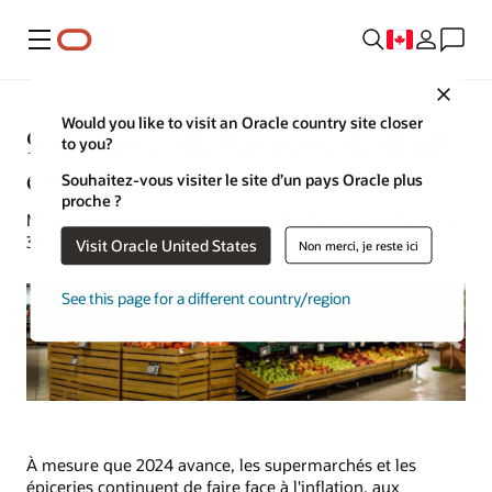
Menu
Close
Would you like to visit an Oracle country site closer
9 tendances de l'épicerie de détail
to you?
en 2024
Souhaitez-vous visiter le site d’un pays Oracle plus
proche ?
Mark Jackley | Responsable de la stratégie de contenus |
31 mai 2024
Visit Oracle United States
Non merci, je reste ici
See this page for a different country/region
À mesure que 2024 avance, les supermarchés et les
épiceries continuent de faire face à l'inflation, aux