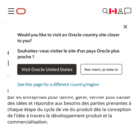
Menu
Close
Would you like to visit an Oracle country site closer
to you?
Qu'est-ce que la gestion des
Souhaitez-vous visiter le site d’un pays Oracle plus
proche ?
besoins ?
Visit Oracle United States
Non merci, je reste ici
See this page for a different country/region
La gestion des besoins fait référence au processus utilisé
par les entreprises pour définir, gérer, vérifier puis valider
des idées et répondre aux besoins des parties prenantes à
chaque étape du cycle de vie du produit dès la conception
de l'idée à travers le développement produit et la
commercialisation.