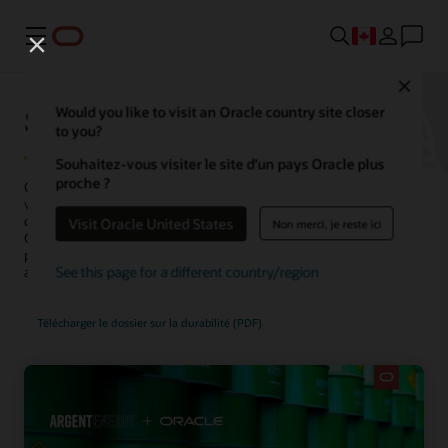
Menu
Close
Supply chain durable
Would you like to visit an Oracle country site closer
to you?
Souhaitez-vous visiter le site d’un pays Oracle plus
proche ?
Concevez des produits respectueux de l'environnement, procurez-
vous des matières premières durables et adoptez une approche
durable pour votre production et vos transports. Oracle Fusion
Visit Oracle United States
Non merci, je reste ici
Cloud Sustainability et Oracle Supply Chain Management
permettent de réduire l'impact environnemental et les coûts tout en
See this page for a different country/region
améliorant les niveaux de service.
Télécharger le dossier sur la durabilité (PDF)