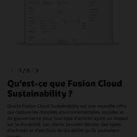
previous
next
1
/
6
slide
slide
Qu'est-ce que Fusion Cloud
U
Sustainability ?
f
t
Oracle Fusion Cloud Sustainability est une nouvelle offre
a
qui capture les données environnementales, sociales et
de gouvernance pour tout type d'activité ayant un impact
sur la durabilité. Les clients peuvent décider des types
Déf
d'activités et d'attributs de durabilité qu'ils souhaitent
per
suivre.