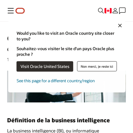
Menu
Close
Would you like to visit an Oracle country site closer
Qu’est-ce que la gestion des
to you?
données ?
Souhaitez-vous visiter le site d’un pays Oracle plus
proche ?
14 mai 2021
Visit Oracle United States
Non merci, je reste ici
See this page for a different country/region
Définition de la business intelligence
La business intelligence (BI), ou informatique