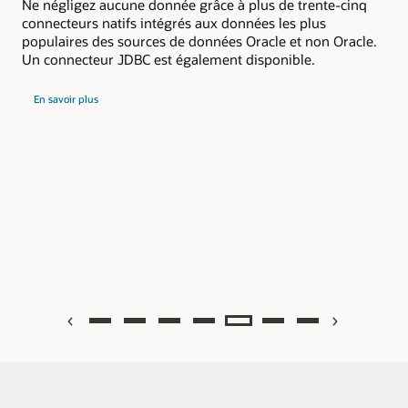
a
Ne négligez aucune donnée grâce à plus de trente-cinq
connecteurs natifs intégrés aux données les plus
La 
populaires des sources de données Oracle et non Oracle.
per
Un connecteur JDBC est également disponible.
fin
les
sur
lter
out
En savoir plus
la
connectivité
sur
ouverte
x
En
la
prép
auto
des
don
Previous
Next