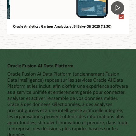
Oracle Analytics : Gartner Analytics et BI Bake-Off 2025 (12:30)
Oracle Fusion AI Data Platform
Oracle Fusion AI Data Platform (anciennement Fusion
Data Intelligence) repose sur les services Oracle AI Data
Platform et les inclut, afin d’offrir une expérience software
as a service unifiée et entièrement gérée pour connecter,
analyser et activer l’ensemble de vos données métier.
Grâce à des données sélectionnées, à des analyses
préconfigurées et à une intelligence artificielle intégrée,
les organisations peuvent obtenir des informations plus
approfondies, stimuler l’innovation et prendre, dans toute
l’entreprise, des décisions plus rapides basées sur les
données.