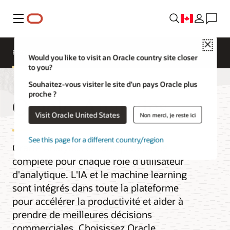
Menu
Close
Présentation
Analytics Products
Would you like to visit an Oracle country site closer
to you?
Souhaitez-vous visiter le site d’un pays Oracle plus
proche ?
Oracle Analytics
Visit Oracle United States
Non merci, je reste ici
See this page for a different country/region
Oracle Analytics est une plateforme
complète pour chaque rôle d'utilisateur
d'analytique. L'IA et le machine learning
sont intégrés dans toute la plateforme
pour accélérer la productivité et aider à
prendre de meilleures décisions
commerciales. Choisissez Oracle