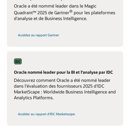
license).
En savoir plus sur les modèles de tarification OCI,
Oracle a été nommé leader dans le Magic
Utilisation du panneau du développeur pour afficher les
Guide de comparaison des fonctionnalités
tels que Bring Your Own License (BYOL) et Pay As You Go
Téléchargement pour Android
performances des visualisations (2:56)
®
Quadrant™ 2025 de Gartner
pour les plateformes
Consulter tous les avis
Envoyer un avis
(PAYG).
d'analyse et de Business Intelligence.
Essayer l'évaluateur de coûts Oracle
sur
Tarification d'Oracle Analytics Cloud
Accédez au rapport Gartner
Gartner
positionne
Tarification d'Oracle Analytics Server
Oracle
comme
Prochaines étapes pour les déploiements Oracle
leader
Business Intelligence Enterprise Edition
IDC
Oracle nommé leader pour la BI et l'analyse par IDC
Découvrez comment Oracle a été nommé leader
dans l'évaluation des fournisseurs 2025 d'IDC
MarketScape : Worldwide Business Intelligence and
Analytics Platforms.
Accéder au rapport d'IDC Marketscape