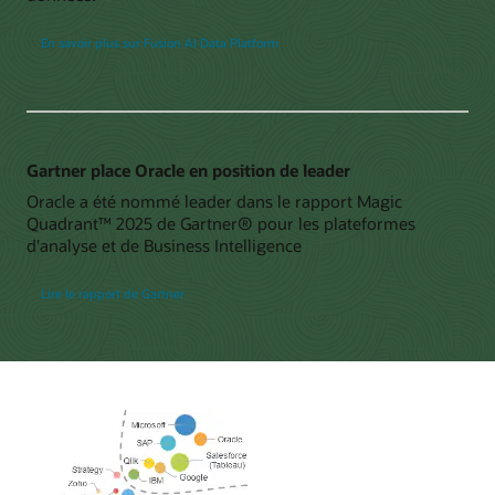
En savoir plus sur Fusion AI Data Platform
Gartner place Oracle en position de leader
Oracle a été nommé leader dans le rapport Magic
Quadrant™ 2025 de Gartner® pour les plateformes
d'analyse et de Business Intelligence
Lire le rapport de Gartner