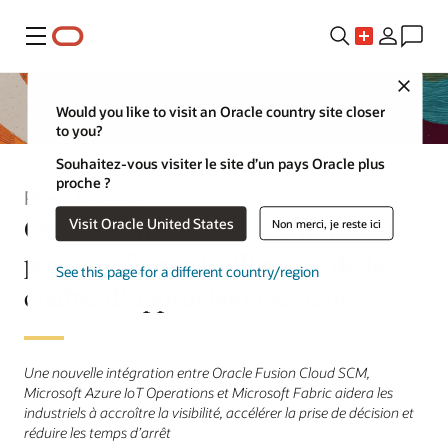
Menu
Close
Would you like to visit an Oracle country site closer
to you?
Souhaitez-vous visiter le site d’un pays Oracle plus
proche ?
Press Release
Oracle collabore avec Microsoft
Visit Oracle United States
Non merci, je reste ici
pour améliorer l’efficacité de la
See this page for a different country/region
chaîne d’approvisionnement
Une nouvelle intégration entre Oracle Fusion Cloud SCM,
Microsoft Azure IoT Operations et Microsoft Fabric aidera les
industriels à accroître la visibilité, accélérer la prise de décision et
réduire les temps d’arrêt