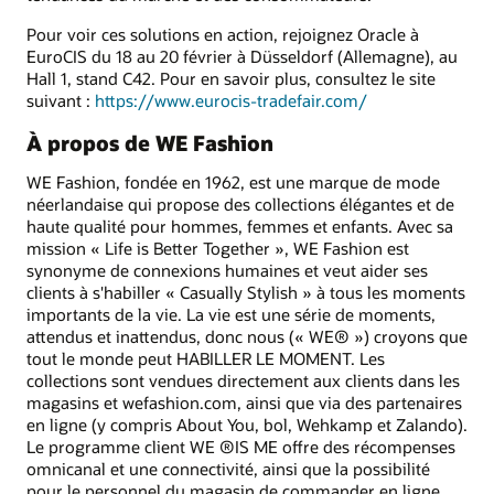
Pour voir ces solutions en action, rejoignez Oracle à
EuroCIS du 18 au 20 février à Düsseldorf (Allemagne), au
Hall 1, stand C42. Pour en savoir plus, consultez le site
suivant :
https://www.eurocis-tradefair.com/
À propos de WE Fashion
WE Fashion, fondée en 1962, est une marque de mode
néerlandaise qui propose des collections élégantes et de
haute qualité pour hommes, femmes et enfants. Avec sa
mission « Life is Better Together », WE Fashion est
synonyme de connexions humaines et veut aider ses
clients à s'habiller « Casually Stylish » à tous les moments
importants de la vie. La vie est une série de moments,
attendus et inattendus, donc nous (« WE® ») croyons que
tout le monde peut HABILLER LE MOMENT. Les
collections sont vendues directement aux clients dans les
magasins et wefashion.com, ainsi que via des partenaires
en ligne (y compris About You, bol, Wehkamp et Zalando).
Le programme client WE ®IS ME offre des récompenses
omnicanal et une connectivité, ainsi que la possibilité
pour le personnel du magasin de commander en ligne