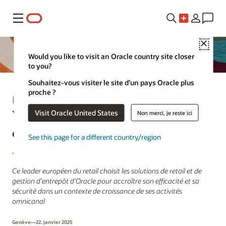
Menu
Close
Would you like to visit an Oracle country site closer
to you?
Souhaitez-vous visiter le site d’un pays Oracle plus
proche ?
Press Release
WE Fashion change le style de ses
Visit Oracle United States
Non merci, je reste ici
opérations avec Oracle Cloud
See this page for a different country/region
Ce leader européen du retail choisit les solutions de retail et de
gestion d’entrepôt d'Oracle pour accroître son efficacité et sa
sécurité dans un contexte de croissance de ses activités
omnicanal
Genève—22. janvier 2025