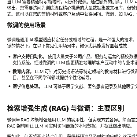
当 LLM 需要精通特定领域时，可选择微调。通过额外的训练，LL
输出。您需要访问为训练流程精心挑选的大型数据集或文档库，但微
式。这可以在您的营销材料或客户互动中获得回报。微调，如 RAG
微调的使用场景
微调是通用 AI 模型适应特定任务或领域的过程，是一种强大的技
键的情况下。在以下常见使用场景中，微调尤其能发挥显著成效：
客户支持自动化。
使用大量关于公司产品、服务与运营的精校数据和
支持系统。经过微调的 LLM 能更精准地理解客户互动中的专业
教育内容。
LLM 可针对历史或语法等特定领域的教育材料进行
目，甚至在不同学科领域提供个性化辅导。
医学信息处理。
LLM 可基于医学文献、匿名患者记录及其他医
检索增强生成 (RAG) 与微调：主要区别
微调与 RAG 均能增强通用 LLM 的实用性，但实现方式各异。简而
RAG 架构则让 LLM 可实时访问最新的本地数据，并据此做出响应。
既如此，何不将两者结合使用，获得既精准又及时的响应呢？这正成为