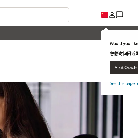
Would you like
您想访问附近国家
Visit Oracl
See this page f