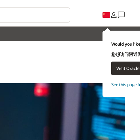
Would you like
您想访问附近国家
Visit Oracl
See this page f