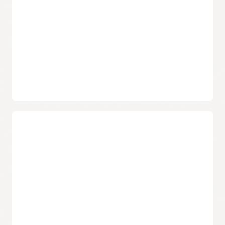
速率限制策略
API
速率限制
可以限制流向后端服务的流量，从而控制对互联
网的访问并防范拒绝服务攻击。
Web 应用
OpenID Connect
用作应用和 API 的通用实施点，还可用于为无
法直接支持 OpenID Connect 流的应用提供代理验证。
部署 API
Oracle 托管的 API 前端
Oracle API Gateway
是一个高度可用的虚拟网络设备，可规模
化地接收 API 调用并将其路由至 Oracle Cloud Infrastructure
后端服务，例如负载均衡器、计算、Kubernetes 和无服务器功
能。
私有或公开部署 API
根据应用的具体需求，API 开发人员可以将 API 访问限制在专
有网络（区域子网）内，或者启用来自互联网的 API 访问。