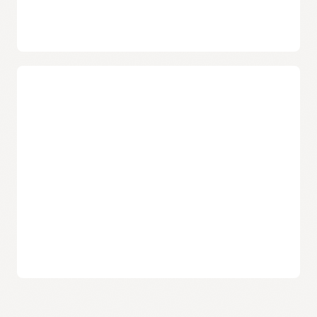
无服务器 API
使用 OCI API Gateway 和 Oracle Functions 的无服务器 API 可
以根据需求自动按比例扩展和收缩资源，从而消除基础设施操
作。
跟踪使用情况，利用 API 创收
Oracle API Gateway 快速入门
Oracle API Gateway 文档
创建使用计划
API 管理者可以在 API Gateway 中创建使用计划并定义 API 访
问层。使用计划和订阅可以与内部用户组和外部开发人员生态
系统共享。
管理订阅
API 管理者可以管理订阅和权利，从而使 API 使用者能够订阅
API。
从使用情况中提取价值
API 团队可以根据使用计划和订阅来监视 API 的流量和分析，
从而使客户能够分析使用模式，并利用 API 创收，开拓新的收
入来源。