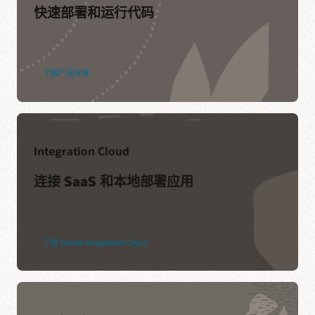
快速部署和运行代码
Accenture
凯捷咨询
什么是 API？
Cognizant
上机实操
Deloitte
API 与消息传递的区别
了解产品详情
在线培训和认证
DXC
了解最新版本
API Gateway
、
Apiary
和
API Platform
的新特
性。
IBM
Infosys
开始使用
API Gateway
、
Apiary
和
API Platform
。
查找合作伙伴
Integration Cloud
常见问题解答：
API Gateway (PDF)
、
Apiary
和
API Platform
。
访问架构中心
客户网络研讨会
连接 SaaS 和本地部署应用
支持
参考架构
Rabobank 如何利用 Oracle API Platform Cloud Service 实现
API 成功 (36:51)
My Oracle Support 登录
了解 Oracle Integration Cloud
My Oracle Support 资源
Oracle 支持政策与实践
服务级别协议
服务运行状况仪表盘