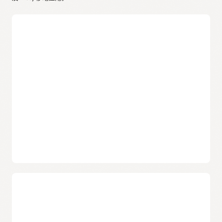
设计
轻松创建 API 原型
开发人员可以从各种工具中进行选择，以创建 OCI API
Gateway 支持的 OpenAPI 格式的 API 描述。
OpenAPI 支持
支持广泛认可的 OpenAPI 标准，允许第三方开发人员轻松采用
您组织的 API。
提高设计流程的效率
通过 OCI API Gateway 的库存响应 API 支持，开发团队可以快
速创建 API 描述的原型并进行测试。同时，开发团队可以获得
早期反馈，避免了编写代码的需要。
直接在 OCI 控制台中更新 API 代码
您可以使用
代码编辑器
直接在 OCI 控制台中快速编辑 API 规
API 和应用安全性
范。代码编辑器提供 Git 集成、自动化版本控制、个性化等特
性，内置集成于 OCI 服务中。
API 安全性
使用
Oracle Identity Cloud Service
、Okta、Auth0 和其它第三
Oracle API Gateway 文档
方身份提供程序提供的 JSON Web 令牌来保护 API。创建支持
跨源资源共享 (CORS) 的 API，实现 Web 页面互操作性。