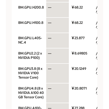
BM.GPU.H200.8
—
￥68.22
/GPU/
小时
BM.GPU.H100.8
—
￥68.22
/GPU/
小时
BM.GPU.L40S-
—
￥23.877
/GPU/
NC.4
小时
BM.GPU2.2 (2 x
—
￥8.69805
/GPU/
NVIDIA P100)
小时
BM.GPU3.8 (8 x
—
￥20.1249
/GPU/
NVIDIA V100
小时
Tensor Core)
BM.GPU4.8 (8 x
—
￥20.8071
/GPU/
NVIDIA A100 40
小时
GB Tensor Core)
BM.GPU.A100-
—
￥27.288
/GPU/