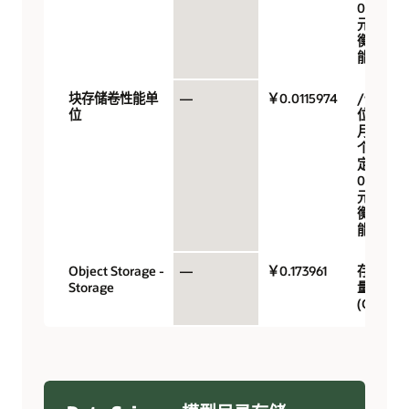
0.017 美
元，均
衡性
能）
块存储卷性能单
—
￥0.0115974
/性能单
位
位/GB/
月（10
个 VPU
定价
0.017 美
元，均
衡性
能）
Object Storage -
—
￥0.173961
存储容
Storage
量
(GB)/月