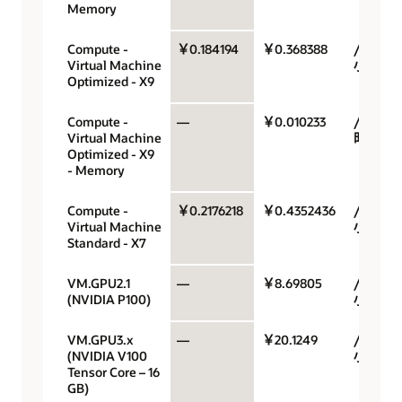
Memory
Compute -
￥0.184194
￥0.368388
/OCPU/
Virtual Machine
小时
Optimized - X9
Compute -
—
￥0.010233
/GB/小
Virtual Machine
时
Optimized - X9
- Memory
Compute -
￥0.2176218
￥0.4352436
/OCPU/
Virtual Machine
小时
Standard - X7
VM.GPU2.1
—
￥8.69805
/GPU/
(NVIDIA P100)
小时
VM.GPU3.x
—
￥20.1249
/GPU/
(NVIDIA V100
小时
Tensor Core – 16
GB)