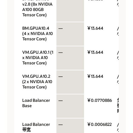
v2.8 (8x NVIDIA
小时
A100 80GB
Tensor Core)
BM.GPUA10.4
—
￥13.644
/GPU/
(4 x NVIDIA A10
小时
Tensor Core)
VM.GPU.A10.1 (1
—
￥13.644
/GPU/
x NVIDIA A10
小时
Tensor Core)
VM.GPU.A10.2
—
￥13.644
/GPU/
(2 x NVIDIA A10
小时
Tensor Core)
Load Balancer
—
￥0.0770886
负载均
Base
衡器小
时
Load Balancer
—
￥0.0006822
/Mbps/
带宽
小时