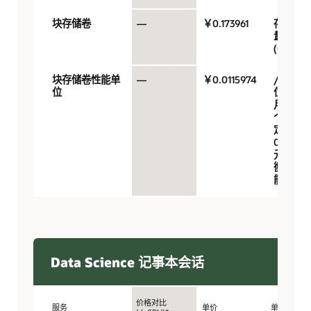
块存储卷
—
￥0.173961
存储容
量
(GB)/月
块存储卷性能单
—
￥0.0115974
/性能单
位
位/GB/
月（10
个 VPU
定价
0.017 美
元，均
衡性
能）
Data Science 记事本会话
价格对比
服务
单价
单位