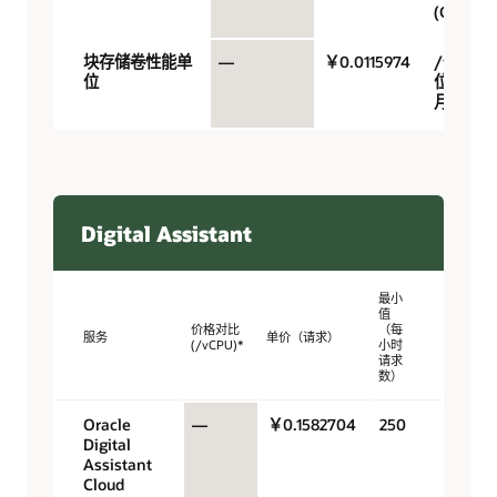
(GB)/月
块存储卷性能单
—
￥0.0115974
/性能单
位
位/GB/
月
Digital Assistant
最小
值
价格对比
（每
服务
单价（请求）
(/vCPU)*
小时
请求
数）
Oracle
—
￥0.1582704
250
Digital
Assistant
Cloud