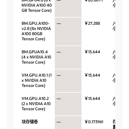
NVIDIA A100 40
小时
GB Tensor Core)
BM.GPU.A100-
—
￥27.288
/GPU/
v2.8 (8x NVIDIA
小时
A100 80GB
Tensor Core)
BM.GPUA10.4
—
￥13.644
/GPU/
(4 x NVIDIA A10
小时
Tensor Core)
VM.GPU.A10.1 (1
—
￥13.644
/GPU/
x NVIDIA A10
小时
Tensor Core)
VM.GPU.A10.2
—
￥13.644
/GPU/
(2 x NVIDIA A10
小时
Tensor Core)
块存储卷
—
￥0.173961
存储容
量