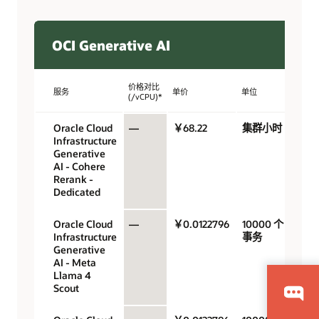
OCI Generative AI
价格对比
服务
单价
单位
(/vCPU)*
Oracle Cloud
—
￥68.22
集群小时
Infrastructure
Generative
AI - Cohere
Rerank -
Dedicated
Oracle Cloud
—
￥0.0122796
10000 个
Infrastructure
事务
Generative
AI - Meta
Llama 4
Scout