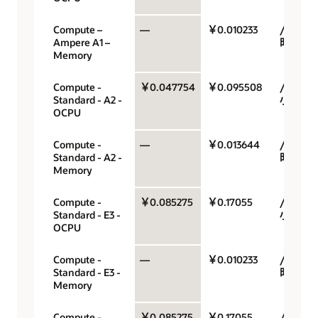
Compute –
—
￥0.010233
/GB/小
Ampere A1 –
时
Memory
Compute -
￥0.047754
￥0.095508
/OCPU/
Standard - A2 -
小时
OCPU
Compute -
—
￥0.013644
/GB/小
Standard - A2 -
时
Memory
Compute -
￥0.085275
￥0.17055
/OCPU/
Standard - E3 -
小时
OCPU
Compute -
—
￥0.010233
/GB/小
Standard - E3 -
时
Memory
Compute -
￥0.085275
￥0.17055
/OCPU/