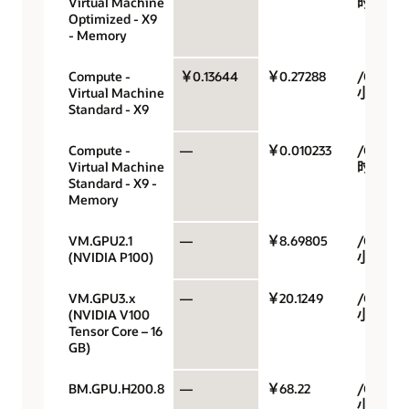
Virtual Machine
时
Optimized - X9
- Memory
Compute -
￥0.13644
￥0.27288
/OCPU/
Virtual Machine
小时
Standard - X9
Compute -
—
￥0.010233
/GB/小
Virtual Machine
时
Standard - X9 -
Memory
VM.GPU2.1
—
￥8.69805
/GPU/
(NVIDIA P100)
小时
VM.GPU3.x
—
￥20.1249
/GPU/
(NVIDIA V100
小时
Tensor Core – 16
GB)
BM.GPU.H200.8
—
￥68.22
/GPU/
小时