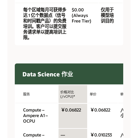
每个区域每月可获得多
$0.00
仅用于
达 1 亿个数据点（信号
(Always
模型培
和时间戳产品）的免费
Free Tier)
训目的
培训。客户可以提交服
务请求单以提高培训上
限。
Data Science 作业
价格对比
服务
单价
单位
(/vCPU)*
Compute –
￥0.06822
￥0.06822
/OCPU/
Ampere A1 –
小时
OCPU
Compute –
—
￥0.010233
/GB/小