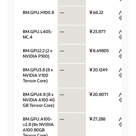
BM.GPU.H100.8
—
￥68.22
/GPU/
小时
BM.GPU.L40S-
—
￥23.877
/GPU/
NC.4
小时
BM.GPU2.2 (2 x
—
￥8.69805
/GPU/
NVIDIA P100)
小时
BM.GPU3.8 (8 x
—
￥20.1249
/GPU/
NVIDIA V100
小时
Tensor Core)
BM.GPU4.8 (8 x
—
￥20.8071
/GPU/
NVIDIA A100 40
小时
GB Tensor Core)
BM.GPU.A100-
—
￥27.288
/GPU/
v2.8 (8x NVIDIA
小时
A100 80GB
Tensor Core)