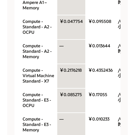
Ampere A1 –
时
Memory
Compute -
￥0.047754
￥0.095508
/OCPU/
Standard - A2 -
小时
OCPU
Compute -
—
￥0.013644
/GB/小
Standard - A2 -
时
Memory
Compute -
￥0.2176218
￥0.4352436
/OCPU/
Virtual Machine
小时
Standard - X7
Compute -
￥0.085275
￥0.17055
/OCPU/
Standard - E3 -
小时
OCPU
Compute -
—
￥0.010233
/GB/小
Standard - E3 -
时
Memory