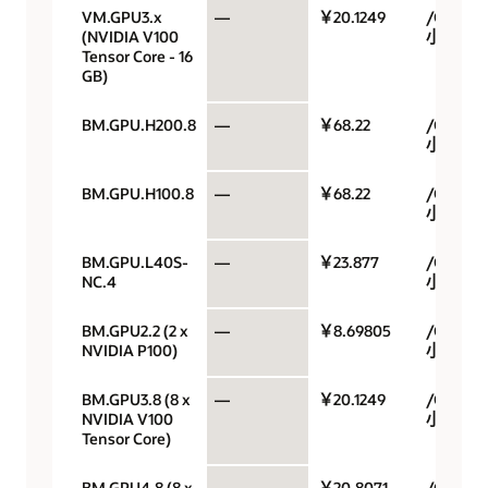
VM.GPU3.x
—
￥20.1249
/GPU/
(NVIDIA V100
小时
Tensor Core - 16
GB)
BM.GPU.H200.8
—
￥68.22
/GPU/
小时
BM.GPU.H100.8
—
￥68.22
/GPU/
小时
BM.GPU.L40S-
—
￥23.877
/GPU/
NC.4
小时
BM.GPU2.2 (2 x
—
￥8.69805
/GPU/
NVIDIA P100)
小时
BM.GPU3.8 (8 x
—
￥20.1249
/GPU/
NVIDIA V100
小时
Tensor Core)
BM.GPU4.8 (8 x
—
￥20.8071
/GPU/