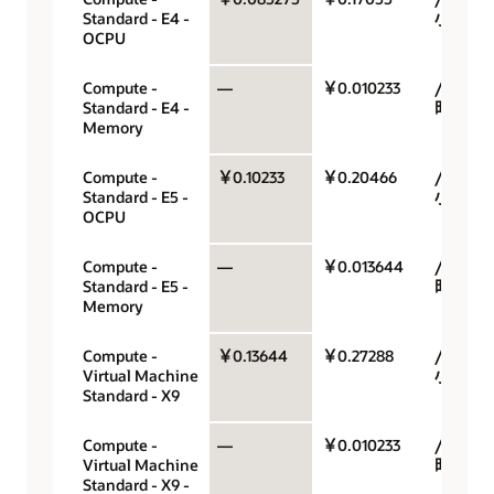
Standard - E4 -
小时
OCPU
Compute -
—
￥0.010233
/GB/小
Standard - E4 -
时
Memory
Compute -
￥0.10233
￥0.20466
/OCPU/
Standard - E5 -
小时
OCPU
Compute -
—
￥0.013644
/GB/小
Standard - E5 -
时
Memory
Compute -
￥0.13644
￥0.27288
/OCPU/
Virtual Machine
小时
Standard - X9
Compute -
—
￥0.010233
/GB/小
Virtual Machine
时
Standard - X9 -