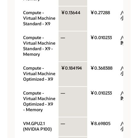
Compute -
￥0.13644
￥0.27288
/OCPU/
Virtual Machine
小时
Standard - X9
Compute -
—
￥0.010233
/GB/小
Virtual Machine
时
Standard - X9 -
Memory
Compute -
￥0.184194
￥0.368388
/OCPU/
Virtual Machine
小时
Optimized - X9
Compute -
—
￥0.010233
/GB/小
Virtual Machine
时
Optimized - X9
- Memory
VM.GPU2.1
—
￥8.69805
/GPU/
(NVIDIA P100)
小时