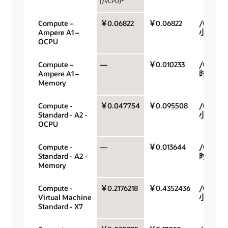
(/vCPU)*
Compute –
￥0.06822
￥0.06822
/OCPU/
Ampere A1 –
小时
OCPU
Compute –
—
￥0.010233
/GB/小
Ampere A1 –
时
Memory
Compute -
￥0.047754
￥0.095508
/OCPU/
Standard - A2 -
小时
OCPU
Compute -
—
￥0.013644
/GB/小
Standard - A2 -
时
Memory
Compute -
￥0.2176218
￥0.4352436
/OCPU/
Virtual Machine
小时
Standard - X7