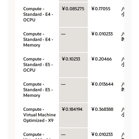
Compute -
￥0.085275
￥0.17055
/OCPU/
Standard - E4 -
小时
OCPU
Compute -
—
￥0.010233
/GB/小
Standard - E4 -
时
Memory
Compute -
￥0.10233
￥0.20466
/OCPU/
Standard - E5 -
小时
OCPU
Compute -
—
￥0.013644
/GB/小
Standard - E5 -
时
Memory
Compute -
￥0.184194
￥0.368388
/OCPU/
Virtual Machine
小时
Optimized - X9
Compute -
—
￥0.010233
/GB/小