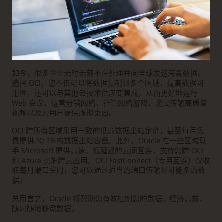
如今，很多企业无时无刻不在处理并向全球发送海量数据。
选择 OCI，您不仅可以将数据复制到多个区域，提高数据可
用性，还可以与其他云技术供应商集成，从而更好地运行
Web 会议、运营分销网络、托管网络游戏、流式传输高质量
视频以及为用户提供虚拟桌面。
OCI 跨所有区域采用一致的低廉数据出站定价，甚至每月免
费提供 10 TB 的数据出站容量。此外，Oracle 在一些区域联
手 Microsoft 提供高速、低延迟的云间互连，支持您跨 OCI
和 Azure 实施跨云应用。OCI FastConnect（专用互连）仅收
取每月端口费用，您可以通过适当的端口传输尽可能多的数
据。
总而言之，Oracle 将帮助您有效控制您的数据，经济高效、
随时随地移动数据。