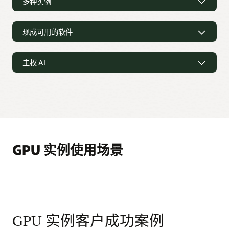
多种实例
在 VM 实例、裸金属实例和
Kubernetes 集群上部署
现成可用的软件
虚拟机 (VM) 实例
对于虚拟机，OCI 提供基于 NVIDIA Hopper、Ampere 及其他
访问现成可用的软件
主权 AI
旧版本的 GPU 架构：1 至 4 个核心，每个 VM 16 至 64 GB 的
GPU 内存，高达 48 Gb/秒的网络带宽。
获取软件和磁盘映像
自主控制 AI 计算环境和数据
Oracle Cloud Marketplace
面向数据科学、分析、人工智
裸金属实例
微服务和容器
能 (AI) 和机器学习 (ML) 模型提供相应的软件和磁盘映
结合使用 OCI Supercluster 与裸金属实例，包括 AMD Instinct
像，您可以快速获取数据洞察。
分布式云策略
GPU、NVIDIA Blackwell GPU 或 Superchips、NVIDIA Hopper
GPU 或 Superchips 以及 NVIDIA Ampere GPU。
利用 GPU 计算，
OCI 分布式云策略
支持企业在自己需要的
容器注册表
NVIDIA AI Enterprise
位置，以自己需要的方式运行 AI 和云技术服务。
使用容器构建应用的开发人员可以利用 Oracle 托管的高可
NVIDIA AI Enterprise
是一个面向数据科学和生产 AI（包
Kubernetes 编排
GPU 实例使用场景
用性专用容器
注册表服务
来存储和共享容器映像，并利用
括生成式 AI、计算机视觉和语音 AI）的端到端软件平台。
主权云
使用
托管式 Kubernetes
、
OCI Service Mesh
和
OCI Container
Docker V2 API
和标准的 Docker 命令行界面 (CLI) 在注册
Registry
，编排基于容器运行的 AI 和机器学习 (ML) 训练和推
满足区域或国家/地区级数据驻留要求，包括
欧盟
、
美
表与容器之间推送/拉取 Docker 映像。支持将映像直接拉
NVIDIA DGX Cloud
断。
国
、
英国
和
澳大利亚
。
取到 Kubernetes 部署中。
NVIDIA DGX Cloud
on OCI 是一个 AI 训练即服务平台，能
够为开发人员提供针对生成式 AI 进行了优化的无服务器体
在 OCI 上使用 NVIDIA A10 GPU 配置进行图像渲染
Oracle Functions
验。
OCI Dedicated Region
函数即服务 (FaaS) 支持开发人员运行与 Oracle Cloud
使用
OCI Dedicated Region
在您的数据中心部署完整的云
比较 NVIDIA V100 和 A10 GPU 的性能
Infrastructure、Oracle Cloud Applications 以及第三方服
NVIDIA GPU Cloud 机器映像
GPU 实例客户成功案例
技术区域，完全控制数据和应用。
务集成的无服务器应用。借助开源
Fn Project
社区的集体
使用 NVIDIA GPU Cloud 机器映像获取数百种针对 GPU 优