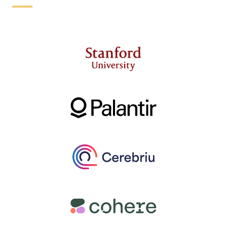
智慧提高开发人员的工作效率。
化的机器学习、深度学习和高性能计算应用，满足广泛行
Oracle Alloy
业和工作负载的需求。
成为
Oracle Alloy
合作伙伴，向客户提供您自己的云技术
服务，满足特定市场需求。
NVIDIA RTX 虚拟工作站
基于 Oracle Cloud 运行 NVIDIA RTX 虚拟工作站，随时随
地为员工提供强大的工作站性能。