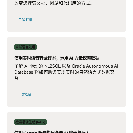
改变您搜索文档、网站和代码库的方式。
有
了解
详情
关
基
于
Agent2Agent
协
议
构
自然语言处理
建
多
agent
使用实时语音转录技术，运用 AI 力量探索数据
RAG
系
了解 AI 驱动的 NL2SQL 以及 Oracle Autonomous AI
统
的
Database 将如何助您实现实时的自然语言式数据交
互。
使
了解详情
用
实
时
NL2SQL
AI
技
术，
检索增强生成 (RAG)
运
用
AI
使用 Google 服务构建多云 AI 聊天机器人