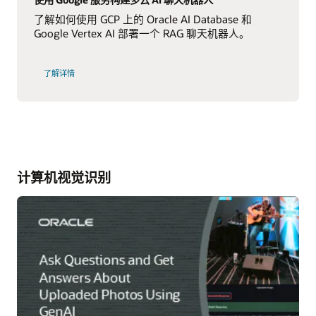
力
量
了解如何使用 GCP 上的 Oracle AI Database 和
探
索
Google Vertex AI 部署一个 RAG 聊天机器人。
数
据
使
了解详情
用
Google
服
务
构
建
多
云
AI
聊
天
计算机视觉识别
机
器
人