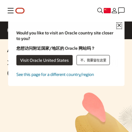
菜单
Close
概述
Enterprise AI
ML Services
Would you like to visit an Oracle country site closer
to you?
您想访问附近国家/地区的 Oracle 网站吗？
AI 解决方案
Visit Oracle United States
将 MongoDB 应用程序迁移到
不，我要留在这里
Oracle Database
See this page for a different country/region