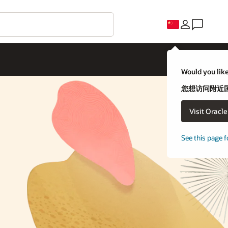
C
uld you like to visit an Oracle country site closer to you?
想访问附近国家/地区的 Oracle 网站吗？
Visit Oracle United States
不，我要留在这里
e this page for a different country/region