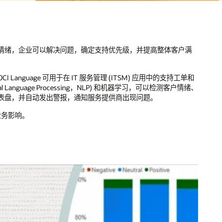
户满
工单和
情绪、