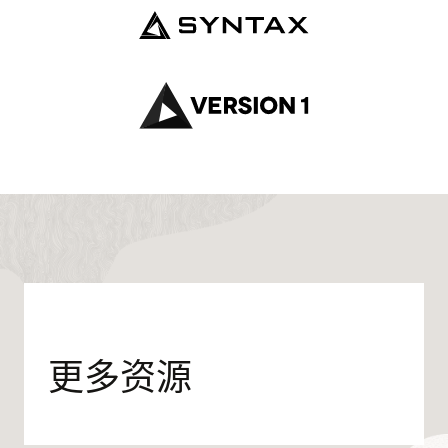
知
迁
移
和
管
理
工
具。
该
工
具
提
供
直
观
的
界
面，
更多资源
让
您
可
以