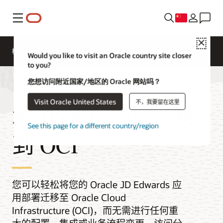
菜单
Close
概述
Platform Migration
Application Migration
Would you like to visit an Oracle country site closer
to you?
您想访问附近国家/地区的 Oracle 网站吗？
Visit Oracle United States
不，我要留在这里
将 JD Edwards 迁移
See this page for a different country/region
到 OCI
您可以轻松将您的 Oracle JD Edwards 应
用部署迁移至 Oracle Cloud
Infrastructure (OCI)，而无需进行任何重