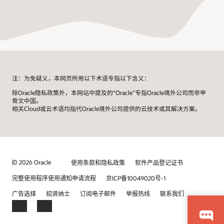
配
置
凭
证，
协
调
部
署
注：为免疑义，本网页所用以下术语专指以下含义：
计
除Oracle隐私政策外，本网站中提及的“Oracle”专指Oracle境外公司而非甲
划，
骨文中国。
然
相关Cloud或云术语均指代Oracle境外公司提供的云技术或其解决方案。
后
自
动
在
OCI
© 2026 Oracle
使用条款和隐私政策
软件产品登记证书
上
部
完整使用程序使用通知申请流程
京ICP备10049020号-1
署
广告选择
招贤纳士
订阅电子邮件
举报热线
联系我们
JD
Edwards
EnterpriseOne