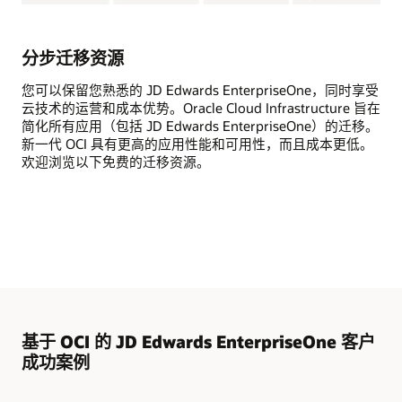
将
JD
Edwards
分步迁移资源
工
作
您可以保留您熟悉的 JD Edwards EnterpriseOne，同时享受
负
云技术的运营和成本优势。Oracle Cloud Infrastructure 旨在
载
简化所有应用（包括 JD Edwards EnterpriseOne）的迁移。
迁
新一代 OCI 具有更高的应用性能和可用性，而且成本更低。
移
欢迎浏览以下免费的迁移资源。
到
Oracle
Cloud
Infrastructure
(OCI)
的
流
程
涉
及
基于 OCI 的 JD Edwards EnterpriseOne 客户
四
成功案例
个
关