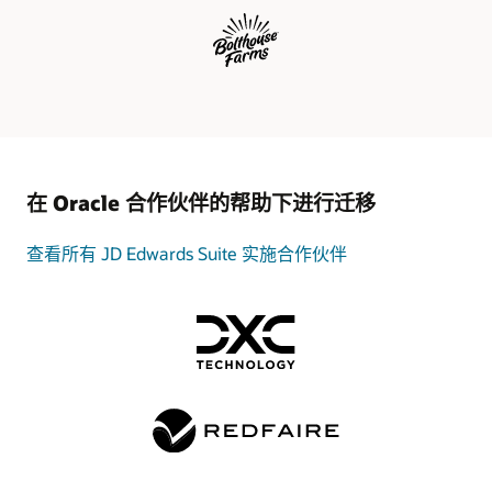
键
步
骤：
规
划、
准
备、
执
行
在 Oracle 合作伙伴的帮助下进行迁移
和
验
证。
查看所有 JD Edwards Suite 实施合作伙伴
JD
Edwards
One-
Click
Provisioning
是
一
个
应
用
感