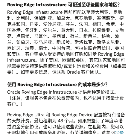
Roving Edge Infrastructure 可配送至哪些国家和地区？
Roving Edge Infrastructure 目前可配送至澳大利亚、奥地
利、比利时、保加利亚、加拿大、克罗地亚、塞浦路斯、捷
克共和国、丹麦、爱沙尼亚、芬兰、法国、德国、希腊、中
国香港、匈牙利、爱尔兰、意大利、日本、拉脱维亚、立陶
宛、卢森堡、马耳他、墨西哥、荷兰、新西兰、秘鲁、波
兰、葡萄牙、罗马尼亚、新加坡、斯洛伐克、斯洛文尼亚、
西班牙、瑞典、瑞士、中国台湾、阿拉伯联合酋长国、英国
和美国。客户需要从受支持的地区订购和同步 Roving Edge
Infrastructure。除了美国、欧盟和英国，其它国家和地区可
能需要遵循特定供应流程和/或支付运费和关税费用（如果需
要）。如需更多信息，请联系 Oracle 客户团队。
使用 Roving Edge Infrastructure 的成本是多少？
Oracle Roving Edge Infrastructure 提供两种定价模式。
［注意，该服务不包含在免费套餐内，也不适用于按量计费
客户。］
Roving Edge Ultra 和 Roving Edge Device 配置按持有设备
的天数计费，最短租期为 48 个月。如果您签订了年度承诺
或资金分配协议，也可以使用这些资源。在租期内，您可以
无限制地使用现成服务和资源。有关详细信息，请参阅
定价