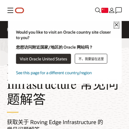
菜单
Close
概述
Multicloud
专有云技术
Would you like to visit an Oracle country site closer
to you?
您想访问附近国家/地区的 Oracle 网站吗？
Visit Oracle United States
不，我要留在这里
Roving Edge
See this page for a different country/region
Infrastructure 常见问
题解答
获取关于 Roving Edge Infrastructure 的