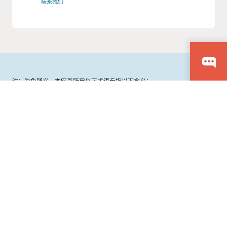
联系我们
注：为免疑义，本网页所用以下术语专指以下含义：
除Oracle隐私政策外，本网站中提及的“Oracle”专指Oracle境外公司而非甲
骨文中国。
相关Cloud或云术语均指代Oracle境外公司提供的云技术或其解决方案。
© 2026 Oracle
使用条款和隐私政策
软件产品登记证书
完整使用程序使用通知申请流程
京ICP备10049020号-1
广告选择
招贤纳士
订阅电子邮件
举报热线
联系我们