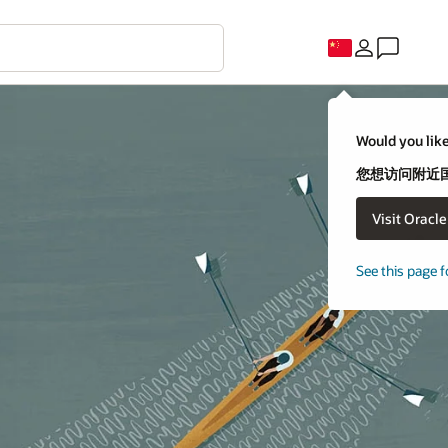
Would you like
您想访问附近国家
Visit Oracl
See this page f