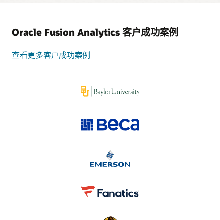
视图。
People Leader Workbench
：帮助领导者更快地制定更明智的
人力资源、人才管理和劳动力管理决策，从而推动业务和财务
Oracle Fusion Analytics 客户成功案例
了解 Oracle Fusion Analytics 的功能
成果。该智能应用可直接根据 AI 驱动的洞察在 Cloud HCM 中
执行操作，从而改善人才获取、保留和成长。
查看更多客户成功案例
Supply Chain Command Center
：通过在整个供应链网络中推
产品
荐智能操作，帮助企业快速响应不断变化的需求、供应和市场
状况。
Oracle Fusion ERP
Oracle Fusion SCM
Analytics
Analytics
阅读公告博文
Oracle Fusion HCM
Oracle Fusion CX Analytics
Analytics