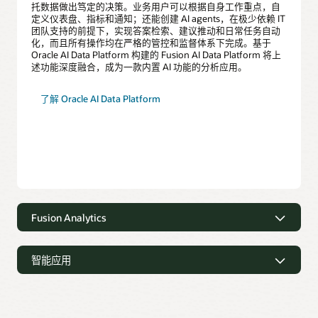
托数据做出笃定的决策。业务用户可以根据自身工作重点，自
定义仪表盘、指标和通知；还能创建 AI agents，在极少依赖 IT
团队支持的前提下，实现答案检索、建议推动和日常任务自动
化，而且所有操作均在严格的管控和监督体系下完成。基于
Oracle AI Data Platform 构建的 Fusion AI Data Platform 将上
述功能深度融合，成为一款内置 AI 功能的分析应用。
了解 Oracle AI Data Platform
Fusion Analytics
面向 Fusion Cloud Applications 的预构
建分析解决方案
智能应用
Oracle Fusion Analytics 提供针对 Fusion Cloud Applications
超越仪表盘和报告，基于 AI 推荐各种决
预构建的一系列云原生分析应用，可通过现成可用的洞察来助
策和行动
力业务线用户优化决策。Oracle 广泛而深入的分析和应用功能
可助力企业统一跨部门的分析工作，并创建单一且一致的性能