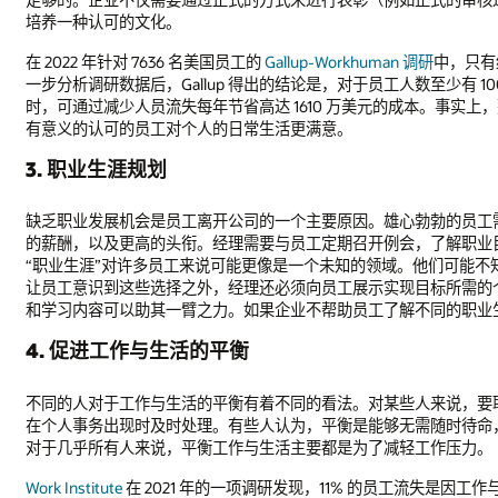
培养一种认可的文化。
在 2022 年针对 7636 名美国员工的
Gallup-Workhuman 调研
中，只有
一步分析调研数据后，Gallup 得出的结论是，对于员工人数至少有 
时，可通过减少人员流失每年节省高达 1610 万美元的成本。事实
有意义的认可的员工对个人的日常生活更满意。
3. 职业生涯规划
缺乏职业发展机会是员工离开公司的一个主要原因。雄心勃勃的员工
的薪酬，以及更高的头衔。经理需要与员工定期召开例会，了解职业
“职业生涯”对许多员工来说可能更像是一个未知的领域。他们可能
让员工意识到这些选择之外，经理还必须向员工展示实现目标所需的
和学习内容可以助其一臂之力。如果企业不帮助员工了解不同的职业生
4. 促进工作与生活的平衡
不同的人对于工作与生活的平衡有着不同的看法。对某些人来说，要
在个人事务出现时及时处理。有些人认为，平衡是能够无需随时待命
对于几乎所有人来说，平衡工作与生活主要都是为了减轻工作压力。
Work Institute
在 2021 年的一项调研发现，11% 的员工流失是