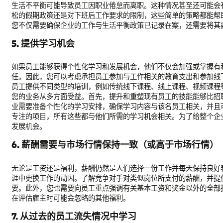
生活不平衡可能导致员工因职业倦怠而离职。这种情况甚至还可能会
松的假期政策还是对下班后工作要求的限制，这些简单的策略都能帮
您不仅需要确保企业的工作与生活平衡政策已记录在案，还需要将其
5. 提供学习机会
如果员工能够获得个性化学习和发展机会，他们不仅会加强或掌握有
任。因此，您可以考虑承担员工参加与工作相关的教育支出和参加线
员工提供不同类型的培训，例如传统线下课程、线上课程、视频课程
您的业务从多方面受益。首先，提升和重塑现有员工的技能能够比招
业需要准备个性化的学习安排，确保学习内容与该名员工相关，并且
专注的项目，所有这些都与他们所需的学习机会相关。为了给整个企
发展机会。
6. 薪酬需要与市场行情保持一致（或高于市场行情）
无论是工资还是福利，薪酬仍然是人们选择一份工作并每天保持良好
涯中更换工作的动因。了解竞争对手对类似岗位所支付的薪酬，并提
要。此外，您也需要向员工重点强调有关基本工资和奖金以外的全部
在评估雇主时可能会忽略的其他福利。
7. 从过去的员工流失情况中学习