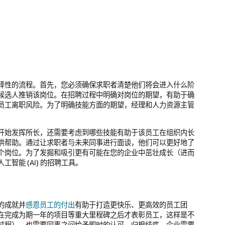
择性的流程。首先，您必须确保求职者清楚他们将会进入什么阶
候选人推销该岗位。在招聘过程中明确对岗位的期望，有助于确
员工离职风险。为了明确技能方面的期望，经理和人力资源主管
开始发挥所长，还需要考虑到哪些技能有助于该员工在组织内长
供帮助。通过让求职者与未来同事进行面谈，他们可以更好地了
个岗位。为了发掘和吸引更有可能在您的企业中茁壮成长（进而
能 (AI) 的招聘工具。
的成就并
感恩员工的付出
有助于打造更快乐、更高效的员工团
在完成为期一年的项目等重大里程碑之后才表彰员工，这样是不
过程），也需要同事之间给予即时的认可。归根结底，企业需要