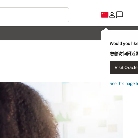
Would you like
您想访问附近国家
Visit Oracl
See this page f