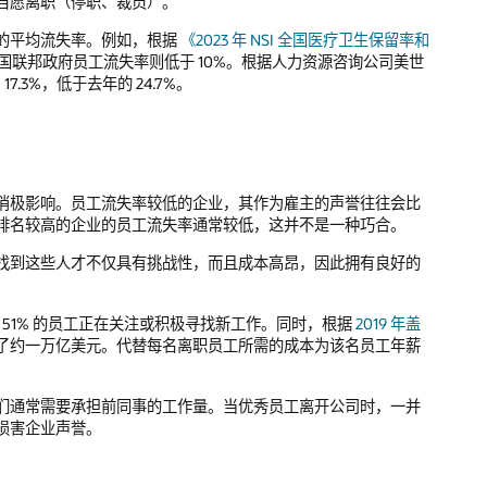
自愿离职（停职、裁员）。
的平均流失率。例如，根据
《2023 年 NSI 全国医疗卫生保留率和
%。美国联邦政府员工流失率则低于 10%。根据人力资源咨询公司美世
7.3%，低于去年的 24.7%。
消极影响。员工流失率较低的企业，其作为雇主的声誉往往会比
排名较高的企业的员工流失率通常较低，这并不是一种巧合。
找到这些人才不仅具有挑战性，而且成本高昂，因此拥有良好的
 51% 的员工正在关注或积极寻找新工作。同时，根据
2019 年盖
了约一万亿美元。代替每名离职员工所需的成本为该名员工年薪
们通常需要承担前同事的工作量。当优秀员工离开公司时，一并
损害企业声誉。