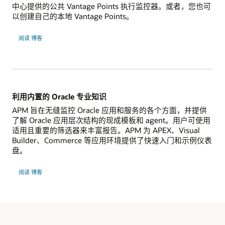
中心提供的公共 Vantage Points 执行监控器。或者，您也可
以创建自己的本地 Vantage Points。
确
阅读
博客
保
所
有
应
用
组
件
的
可
利用内置的 Oracle 专业知识
用
性
APM 旨在无缝监控 Oracle 应用和服务的各个方面，并提供
了解 Oracle 应用层次结构的现成模板和 agent。用户可使用
适用且重要的筛选器来丰富报告。APM 为 APEX、Visual
Builder、Commerce 等应用环境提供了快速入门和示例仪表
盘。
利
阅读
博客
用
内
置
Oracle
专
业
知
识