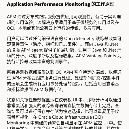
Application Performance Monitoring 的工作原理
APM 通过分布式跟踪服务提供应用可观测性，有助于实现理
想的应用体验。该解决方案适用于基于微服务的应用以及在
OCI、本地或其他公有云上运行的传统、多层应用。
用户可以通过任何编程语言的 OpenTelemetry 跟踪器收集可
观察性事件（跨度、指标和日志事件）。面向 Java 和 .Net
的增强 APM agent 提供了扩展功能，适用于 Java 和 .Net 环
境的分析、深度诊断以及指标收集。APM Vantage Points 为
执行监控器收集丰富的观测事件。
所有遥测数据都将发送到 OCI APM 客户特定的端点，以便通
过 APM 分布式跟踪服务进行处理。处理期间扩充/控制事件
的选项会生成所有应用事务处理的跟踪，包括应用日志消息
和指标数据到 APM 数据存储。
状态和关键性能数据显示在仪表板 UI 中；诊断分析可以通过
非常灵活和强大的跟踪查询语言直接在数据存储上完成。查
询结果可以进行保存并存储为快速选择，也可以重复用于仪
表盘可视化。在 Oracle Cloud Infrastructure (OCI)
Monitoring 中创建的预警会自动显示在 APM 监控 UI 中。使
用机器学习，系统会自动计算关键绩效指标的基线，并在绩