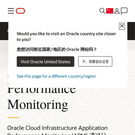
菜单
Close
概述
Would you like to visit an Oracle country site closer
to you?
您想访问附近国家/地区的 Oracle 网站吗？
Visit Oracle United States
不，我要留在这里
Application
See this page for a different country/region
Performance
Monitoring
Oracle Cloud Infrastructure Application