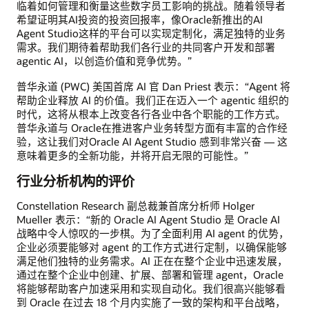
临着如何管理和衡量这些数字员工影响的挑战。随着领导者
希望证明其AI投资的投资回报率，像Oracle新推出的AI
Agent Studio这样的平台可以实现定制化，满足独特的业务
需求。我们期待着帮助我们各行业的共同客户开发和部署
agentic AI，以创造价值和竞争优势。”
普华永道 (PWC) 美国首席 AI 官 Dan Priest 表示：“Agent 将
帮助企业释放 AI 的价值。我们正在迈入一个 agentic 组织的
时代，这将从根本上改变各行各业中各个职能的工作方式。
普华永道与 Oracle在推进客户业务转型方面有丰富的合作经
验，这让我们对Oracle AI Agent Studio 感到非常兴奋 — 这
意味着更多的全新功能，并将开启无限的可能性。”
行业分析机构的评价
Constellation Research 副总裁兼首席分析师 Holger
Mueller 表示：“新的 Oracle AI Agent Studio 是 Oracle AI
战略中令人惊叹的一步棋。为了全面利用 AI agent 的优势，
企业必须要能够对 agent 的工作方式进行定制，以确保能够
满足他们独特的业务需求。AI 正在在整个企业中迅速发展，
通过在整个企业中创建、扩展、部署和管理 agent，Oracle
将能够帮助客户加速采用和实现自动化。我们很高兴能够看
到 Oracle 在过去 18 个月内实施了一致的架构和平台战略，