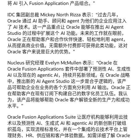
将 AI 引入 Fusion Application 产品组合。”
IDC 集团副总裁 Mickey North Rizza 表示：“过去几年，
Oracle 通过 AI 助手、顾问和 agent 为他们的企业应用注入
了 AI 技术。这一产品重点让 Oracle 能够在推出 AI Agent
Studio 的过程中扩展这个 AI 功能。未来的工作就在眼前，
Oracle 正在帮助客户和合作伙伴快速、轻松地利用 agent，
从而提高商业价值。无需额外付费即可获得此类功能，这对
Oracle 客户来说是巨大的优势。”
Nucleus 研究经理 Evelyn McMullen 表示：“Oracle 在
Oracle Fusion Applications 套件中部署了预测性 AI、生成性
AI 以及现在的 agentic AI，持续开拓新领域。在 Oracle 战略
中，推出新的 AI Agent Studio 这一步是合乎逻辑的，该产
品可帮助企业在业务的各个方面充分利用 AI 输出。Oracle 正
在帮助客户在现有订阅下构建自己的数字化员工队伍。我认
为，该产品将能够帮助 Oracle 客户解锁全新的生产力和成功
水平。”
Oracle Fusion Applications Suite 让医疗机构能够利用云技
术以及预测性 AI、生成式 AI 和 agentic AI 的新创新打破组
织孤岛，实现流程标准化，并在一个集成的云技术平台上管
理财务、HR、供应链和客户体验数据。如需详细了解 Oracle