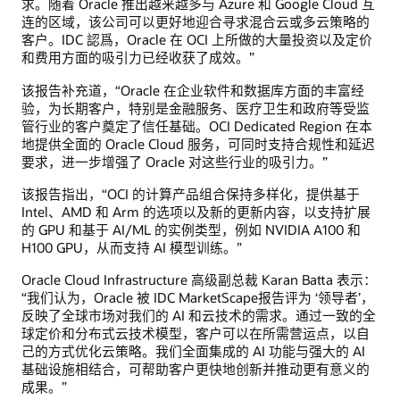
求。随着 Oracle 推出越来越多与 Azure 和 Google Cloud 互
连的区域，该公司可以更好地迎合寻求混合云或多云策略的
客户。IDC 認爲，Oracle 在 OCI 上所做的大量投资以及定价
和费用方面的吸引力已经收获了成效。”
该报告补充道，“Oracle 在企业软件和数据库方面的丰富经
验，为长期客户，特别是金融服务、医疗卫生和政府等受监
管行业的客户奠定了信任基础。OCI Dedicated Region 在本
地提供全面的 Oracle Cloud 服务，可同时支持合规性和延迟
要求，进一步增强了 Oracle 对这些行业的吸引力。”
该报告指出，“OCI 的计算产品组合保持多样化，提供基于
Intel、AMD 和 Arm 的选项以及新的更新内容，以支持扩展
的 GPU 和基于 AI/ML 的实例类型，例如 NVIDIA A100 和
H100 GPU，从而支持 AI 模型训练。”
Oracle Cloud Infrastructure 高级副总裁 Karan Batta 表示：
“我们认为，Oracle 被 IDC MarketScape报告评为 ‘领导者’，
反映了全球市场对我们的 AI 和云技术的需求。通过一致的全
球定价和分布式云技术模型，客户可以在所需营运点，以自
己的方式优化云策略。我们全面集成的 AI 功能与强大的 AI
基础设施相结合，可帮助客户更快地创新并推动更有意义的
成果。”