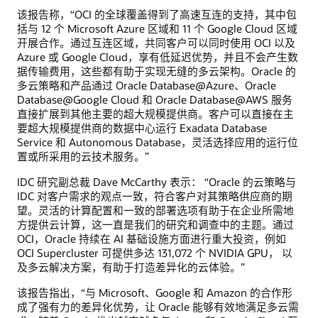
该报告称，“OCI 的全球覆盖得到了高速互连的支持，其中包
括与 12 个 Microsoft Azure 区域和 11 个 Google Cloud 区域
开展合作。通过互连区域，共同客户可以同时使用 OCI 以及
Azure 或 Google Cloud，享有低延迟优势，并且不会产生数
据传输费用，这些都有助于实现无缝的多云架构。Oracle 的
多云策略和产品通过 Oracle Database@Azure、Oracle
Database@Google Cloud 和 Oracle Database@AWS 服务
直接扩展到其他主要的超大规模提供商。客户可以直接在主
要超大规模提供商的数据中心运行 Exadata Database
Service 和 Autonomous Database，灵活选择应用的运行位
置或所采用的云技术服务。”
IDC 研究副总裁 Dave McCarthy 表示： “Oracle 的云策略与
IDC 对客户需求的观点一致，符合客户对其策略供应商的期
望。灵活的计算配置和一致的部署选项有助于在企业所需地
方提供云计算，这一直是我们的研究和调查中的主题。通过
OCI，Oracle 持续在 AI 基础设施方面进行重大投资，例如
OCI Supercluster 可提供多达 131,072 个 NVIDIA GPU， 以
及多云解决方案，有助于打造差异化的云体验。”
该报告指出，“与 Microsoft、Google 和 Amazon 的合作形
成了强有力的差异化优势，让 Oracle 能够有效地满足多云需