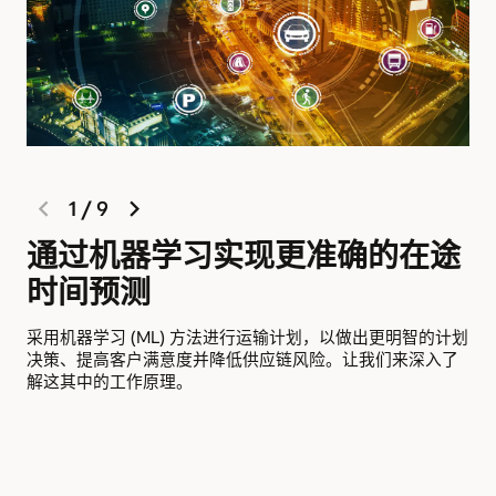
previous
next
1
/
9
slide
slide
通过机器学习实现更准确的在途
时间预测
在
在
采用机器学习 (ML) 方法进行运输计划，以做出更明智的计划
Or
决策、提高客户满意度并降低供应链风险。让我们来深入了
法
解这其中的工作原理。