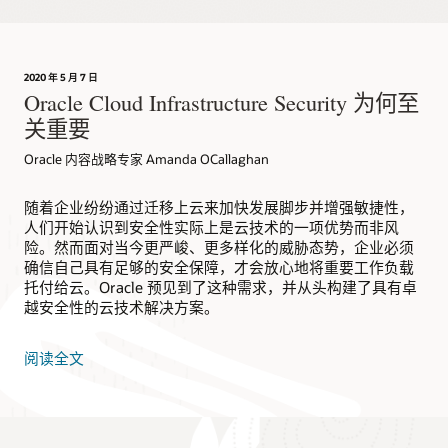
制设计的 SmartNIC 实现网络隔离和虚拟化。
SmartNIC 通过硬件和软件与主机实现隔离，能够有效防止恶意
攻击者利用被攻陷的实例来破坏网络。Oracle Cloud
2020 年 5 月 7 日
Infrastructure 针对主机网络功能提供更强大的外部控制，并可
Oracle Cloud Infrastructure Security 为何至
以防止网络遍历攻击。
关重要
Oracle 内容战略专家 Amanda OCallaghan
随着企业纷纷通过迁移上云来加快发展脚步并增强敏捷性，
人们开始认识到安全性实际上是云技术的一项优势而非风
险。然而面对当今更严峻、更多样化的威胁态势，企业必须
确信自己具有足够的安全保障，才会放心地将重要工作负载
托付给云。Oracle 预见到了这种需求，并从头构建了具有卓
越安全性的云技术解决方案。
阅读全文