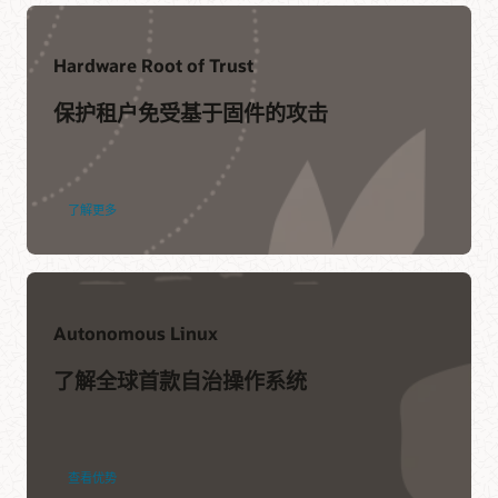
Hardware Root of Trust
Oracle Cloud Infrastructure Security 指南
保护租户免受基于固件的攻击
获取有关 Oracle Cloud Infrastructure Security 的最新文档。
加入用户社区
了解更多
Cloud Customer Connect 是 Oracle 主要的在线云技术社区。
了解更多
该社区拥有超过 20 万名成员，旨在促进用户交流以及分享优秀
提升您的 Oracle Cloud Security 技能
实践、产品更新和反馈。
甲骨文技术人才发展部提供多样化的培训和认证课程来帮助企
立即加入
业获得成功。
Autonomous Linux
了解更多
了解全球首款自治操作系统
查看优势