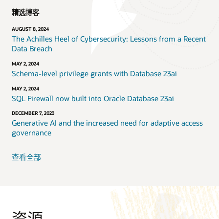
精选博客
AUGUST 8, 2024
The Achilles Heel of Cybersecurity: Lessons from a Recent
Data Breach
MAY 2, 2024
Schema-level privilege grants with Database 23ai
MAY 2, 2024
SQL Firewall now built into Oracle Database 23ai
DECEMBER 7, 2023
Generative AI and the increased need for adaptive access
governance
查看全部
资源