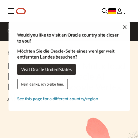
Menü
Close
Überblick
Enterprise AI
ML Services
Would you like to visit an Oracle country site closer
to you?
Möchten Sie die Oracle-Seite eines weniger weit
KI-Lösung
entfernten Landes besuchen?
Erstellen Sie einen Multicloud-
Visit Oracle United States
KI-Chatbot mit Oracle AI
Database und Google Vertex
Nein danke, ich bleibe hier.
AI
See this page for a different country/region