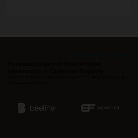
Hoch skalierbares Repository-Management
Hosten Sie bis zu 500 Container-Repositorys mit jeweils
100.000 Images pro Region. Erhöhen Sie das Service-Limit
für größere Anforderungen.
Beibehaltungsrichtlinien für weniger Durcheinander
Verwenden Sie Beibehaltungsrichtlinien, um alte Docker-
Images automatisch aus schnellen Release-Zyklen zu
bereinigen.
Alle Kundenerfolge anzeigen
Kundenerfolge mit Oracle Cloud
Infrastructure Container Registry
Registry hat diesen Organisationen geholfen, die Entwicklung und
DevOps zu verbessern.