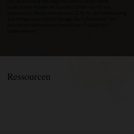
Für die Nutzung des Registry-Service fallen keine
zusätzlichen Kosten an. Kunden zahlen nur für die
Ressourcen, die sie verbrauchen, z. B. für die Speicherung
von Images zum Object Storage-Tarif (Standard). Der
Service beinhaltet einen kostenlosen Support für
Unternehmen.
Ressourcen
Oracle
Verbessern Sie Ihre nativen Cloud-Kenntnisse
Beratung
Virtuelle Entwickler-Events für native Cloud-Services
Advanced Customer Services