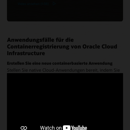
Video ansehen (1:38)
Anwendungsfälle für die
Containerregistrierung von Oracle Cloud
Infrastructure
Erstellen Sie eine neue containerbasierte Anwendung
Stellen Sie native Cloud-Anwendungen bereit, indem Sie
dieses Docker-Registry mit
Oracle Container Engine for
Kubernetes (OKE)
,
Oracle Visual Builder Studio
und
Oracle Autonomous Transaction Processing
verwenden.
Architektur für neue Apps ansehen
Modernisieren Sie Oracle WebLogic Server mithilfe von
Containern
Definieren Sie die App und den Server in einem
Dockerfile – ohne Refactoring. Verwenden Sie ein CI/CD-