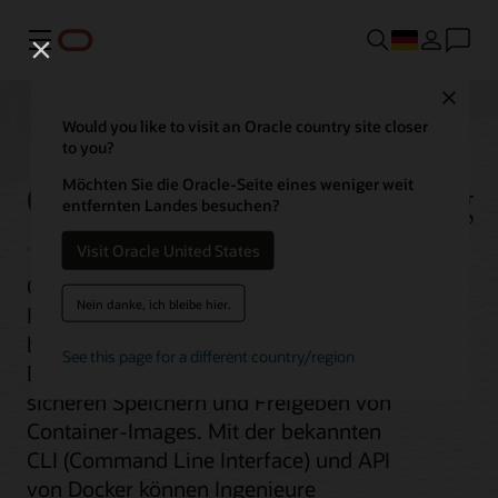
Menü
Close
Would you like to visit an Oracle country site closer
to you?
Containerregistrierung
Möchten Sie die Oracle-Seite eines weniger weit
entfernten Landes besuchen?
Visit Oracle United States
Oracle Cloud Infrastructure Container
Nein danke, ich bleibe hier.
Registry ist ein auf offenen Standards
basierender, von Oracle verwalteter
See this page for a different country/region
Docker-Registrierungsdienst zum
sicheren Speichern und Freigeben von
Container-Images. Mit der bekannten
CLI (Command Line Interface) und API
von Docker können Ingenieure