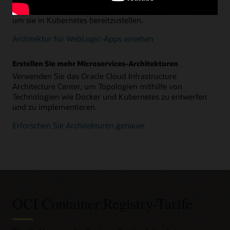
Tool (Continuous Integration and Continuous Delivery),
um sie in Kubernetes bereitzustellen.
Architektur für WebLogic-Apps ansehen
Erstellen Sie mehr Microservices-Architekturen
Verwenden Sie das Oracle Cloud Infrastructure
Architecture Center, um Topologien mithilfe von
Technologien wie Docker und Kubernetes zu entwerfen
und zu implementieren.
Erforschen Sie Architekturen genauer
OCI Container Registry-Tarife