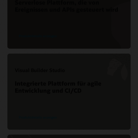
Serverlose Plattform, die von
Ereignissen und APIs gesteuert wird
Produktdetails anzeigen
Visual Builder Studio
Integrierte Plattform für agile
Entwicklung und CI/CD
Produktdetails anzeigen