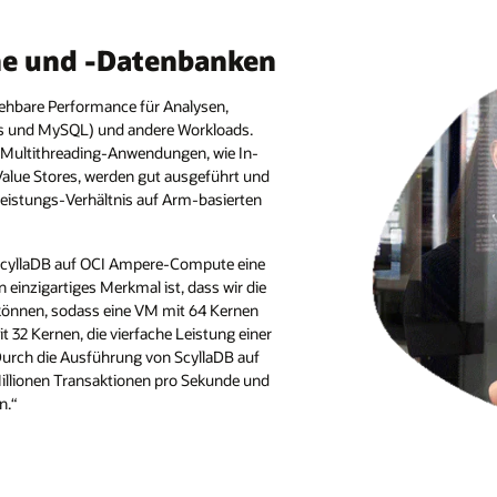
e und -Datenbanken
ehbare Performance für Analysen,
is und MySQL) und andere Workloads.
 Multithreading-Anwendungen, wie In-
ue Stores, werden gut ausgeführt und
Leistungs-Verhältnis auf Arm-basierten
ScyllaDB auf OCI Ampere-Compute eine
n einzigartiges Merkmal ist, dass wir die
n können, sodass eine VM mit 64 Kernen
t 32 Kernen, die vierfache Leistung einer
Durch die Ausführung von ScyllaDB auf
illionen Transaktionen pro Sekunde und
n.“