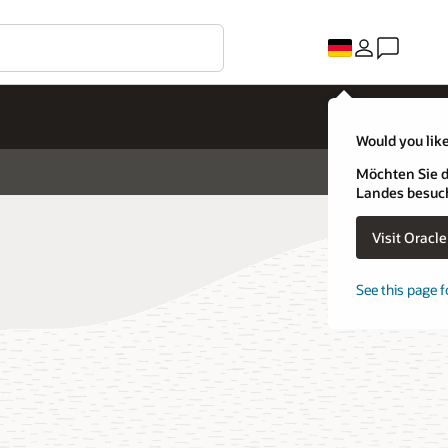
Would you like
Möchten Sie d
Landes besuc
Visit Oracl
See this page f