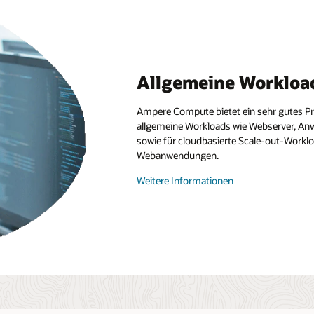
Allgemeine Workloa
Ampere Compute bietet ein sehr gutes Pr
allgemeine Workloads wie Webserver, A
sowie für cloudbasierte Scale-out-Work
Webanwendungen.
zu
Weitere Informationen
den
leistungsstärksten
Workloads
auf
OCI
Ampere