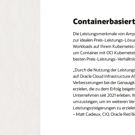
Workload 
Ausführun
Entwickler
eine vorh
können. Je
AMD-, NVI
können von
anspruchsv
Threads, w
und Docke
sie bezahl
KB L1 D-Ca
Durch die
Linux Deve
Dadurch w
schnellen 
vorherseh
Vielfalt be
Laufzeitsp
Containerbasier
gemeinsam
Lösungen 
Anwendung
dem Devel
Das Singl
Unsere ein
eliminiert
Anwendunge
Public Clo
installiere
nahezu lin
bis 156 Ke
In Kombina
Linux, Ja
Dedicated 
Programmi
Die Leistungsmerkmale von Ampe
und besti
Jetzt könn
Oracle Clo
Compute v
Cloud und
Dienstpro
zur idealen Preis-Leistungs-Lösun
Arbeitsspe
In Verbind
erstklassi
Ausprägun
Workloads auf Ihrem Kubernetes-
auswählen.
Sicherheit
um Container mit OCI Kubernete
Ihren Work
Oracle Clo
Ampere A1
die beste 
wichtige S
besten Preis-Leistungs-Verhältni
160 Cores 
Sicherheit
Preis von 
„Durch die Nutzung der Leistungsf
bereitstell
Prüfe
US-Dollar
auf Oracle Cloud Infrastructure
Ihren
wird in al
Verbesserungen bei der Genauigk
abgerechn
erzielen, die zu dem Erfolg beige
Unternehmen seit 2021 erleben. Wi
umzusteigen, um im weiteren Verl
Leistungssteigerungen zu erziele
– Matt Cadieux, CIO, Oracle Red B