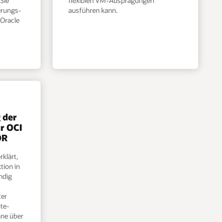
 Sie
flexiblen VM-Ausprägungen
ierungs-
ausführen kann.
Oracle
 der
ür OCI
DR
rklärt,
tion in
ndig
ter
te-
hne über