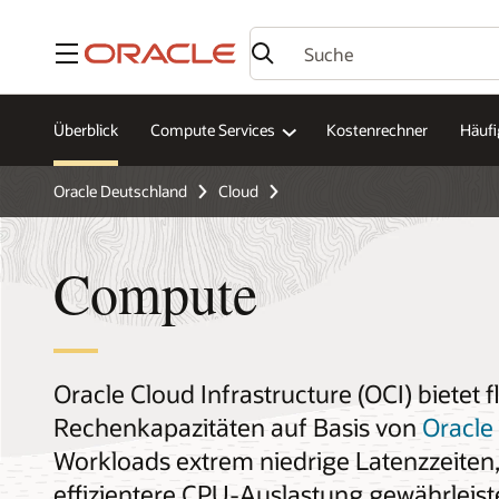
Menü
Überblick
Compute Services
Kostenrechner
Häufi
Oracle Deutschland
Cloud
Compute
Oracle Cloud Infrastructure (OCI) bietet f
Rechenkapazitäten auf Basis von
Oracle
Workloads extrem niedrige Latenzzeiten
effizientere CPU-Auslastung gewährleist