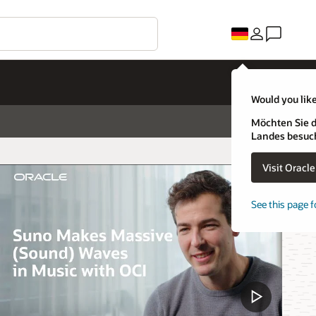
Would you like
Möchten Sie d
Landes besuc
Visit Oracl
See this page f