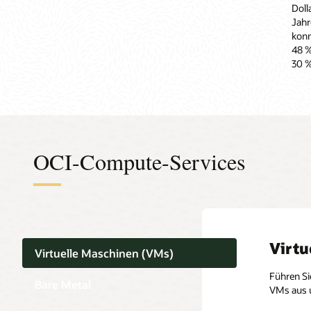
Doll
Jahr
konn
48 %
30 %
OCI-Compute-Services
Virtu
Virtuelle Maschinen (VMs)
Führen Si
Bare Metal
VMs aus u