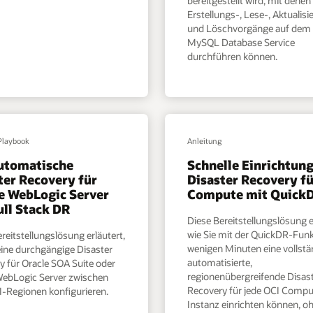
bereitgestellt wird, mit denen
Erstellungs-, Lese-, Aktualis
und Löschvorgänge auf dem 
MySQL Database Service
durchführen können.
Playbook
Anleitung
utomatische
Schnelle Einrichtung
ter Recovery für
Disaster Recovery f
e WebLogic Server
Compute mit Quick
ull Stack DR
Diese Bereitstellungslösung e
wie Sie mit der QuickDR-Funk
reitstellungslösung erläutert,
wenigen Minuten eine vollstä
eine durchgängige Disaster
automatisierte,
y für Oracle SOA Suite oder
regionenübergreifende Disas
WebLogic Server zwischen
Recovery für jede OCI Compu
I-Regionen konfigurieren.
Instanz einrichten können, o