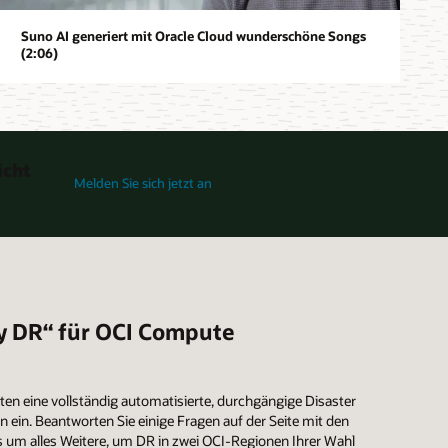
Suno AI generiert mit Oracle Cloud wunderschöne Songs
(2:06)
icht
für „Wie Oracle Acceleron eine neue Generation von OCI-Comput
Melden Sie sich jetzt an
sy DR“ für OCI Compute
ten eine vollständig automatisierte, durchgängige Disaster
ein. Beantworten Sie einige Fragen auf der Seite mit den
 um alles Weitere, um DR in zwei OCI-Regionen Ihrer Wahl