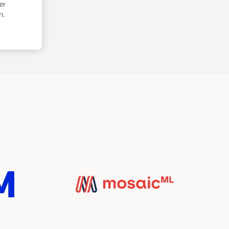
er
n.