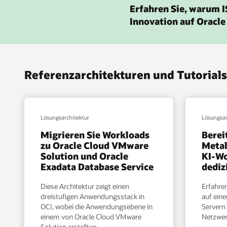
Erfahren Sie, warum IS
Innovation auf Oracl
Referenzarchitekturen und Tutorial
Lösungsarchitektur
Lösungsar
Migrieren Sie Workloads
Berei
zu Oracle Cloud VMware
Metal
Solution und Oracle
KI-Wo
Exadata Database Service
dediz
Diese Architektur zeigt einen
Erfahren
dreistufigen Anwendungsstack in
auf ein
OCI, wobei die Anwendungsebene in
Servern
einem von Oracle Cloud VMware
Netzwer
Solution erstellten,