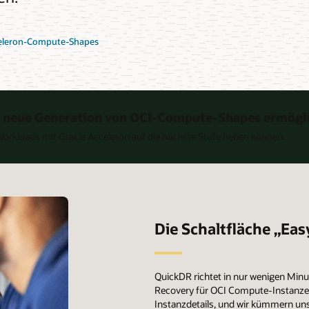
cceleron-Compute-Shapes
e neue Generation von OCI-Compute-Shapes ermögl
e Workloads mit Oracle Acceleron auf die nächste Stufe heben können.
Die Schaltfläche „Ea
QuickDR richtet in nur wenigen Minu
Recovery für OCI Compute-Instanzen 
Instanzdetails, und wir kümmern uns