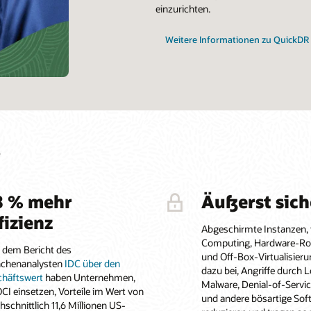
einzurichten.
Weitere Informationen zu QuickDR
?
8 % mehr
Äußerst sich
fizienz
Abgeschirmte Instanzen, 
Computing, Hardware-Roo
 dem Bericht des
und Off-Box-Virtualisieru
nchenanalysten
IDC über den
dazu bei, Angriffe durch 
häftswert
haben Unternehmen,
Malware, Denial-of-Servic
OCI einsetzen, Vorteile im Wert von
und andere bösartige Sof
hschnittlich 11,6 Millionen US-