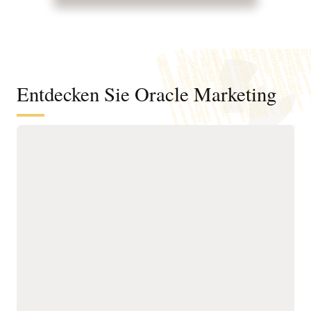
Entdecken Sie Oracle Marketing
Eine Kundendaten- und Intelligence-
Grundlage, um Zielgruppen zu
verstehen und agentenbasiertes
Marketing zu fördern
Vereinheitlichen Sie
Verlängerungsrisiken,
Kunden-, Account-,
nächstbeste Aktionen und
Käufergruppen-,
Wachstumschancen zu
Verhaltens-, Produkt- und
ermitteln.
Transaktionsdaten in
Erstellen Sie präzise
verwalteten Profilen.
Zielgruppen mithilfe
Lösen Sie Identitäten
einheitlicher Profile,
systemübergreifend auf,
intelligenter Attribute,
um präzise Kunden- und
Verhaltenssignale und
Account-Ansichten für
benutzerfreundlicher