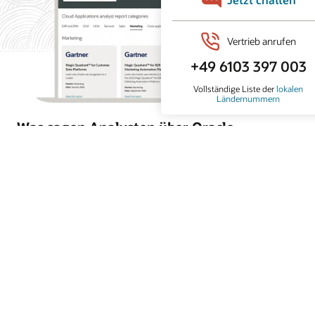
Was sagen Analysten über Oracle
Marketing?
Oracle Marketing unterstützt Unternehmen dabei,
Kundendaten zu vereinheitlichen, personalisierte
Kampagnen zu orchestrieren und Marketing- und
Vertriebsaktionen mit integrierter KI, agentenbasierte
Anwendungen und kontrollierter Customer Intelligence zu
koordinieren. Erfahren Sie, warum Branchenanalysten
Oracle für seine führende Rolle in den Bereichen
Kundendatenplattformen, B2B-Marketingautomatisierung
und Enterprise-Marketingausführung anerkennen.
Analystenberichte abrufen