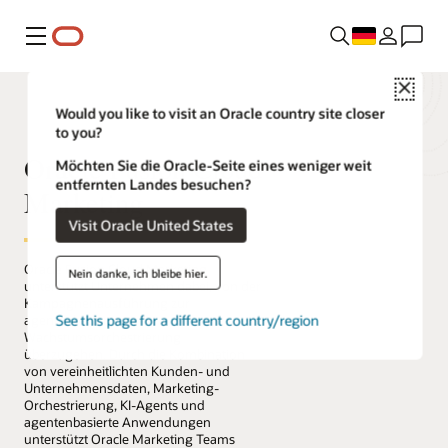
Menü
Close
Would you like to visit an Oracle country site closer
to you?
Oracle Fusion Cloud
Möchten Sie die Oracle-Seite eines weniger weit
entfernten Landes besuchen?
Marketing
Visit Oracle United States
Oracle Fusion Cloud Marketing
Nein danke, ich bleibe hier.
unterstützt Unternehmen dabei, von der
Kampagnenausführung zur
See this page for a different country/region
agentenbasierten
Wachstumsorchestrierung
überzugehen. Durch die Kombination
von vereinheitlichten Kunden- und
Unternehmensdaten, Marketing-
Orchestrierung, KI-Agents und
agentenbasierte Anwendungen
unterstützt Oracle Marketing Teams