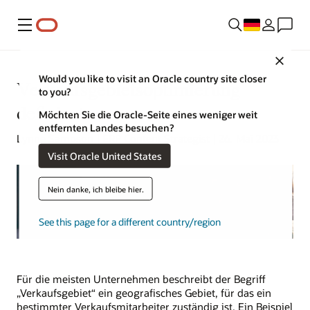
Menü
Close
Would you like to visit an Oracle country site closer
Verkaufsgebietsoptimierung
to you?
definiert
Möchten Sie die Oracle-Seite eines weniger weit
entfernten Landes besuchen?
Lynne Sampson | ERP Content Strategist | 26. Mai 2023
Visit Oracle United States
Nein danke, ich bleibe hier.
See this page for a different country/region
Für die meisten Unternehmen beschreibt der Begriff
„Verkaufsgebiet“ ein geografisches Gebiet, für das ein
bestimmter Verkaufsmitarbeiter zuständig ist. Ein Beispiel