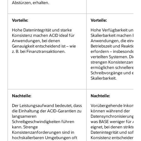
Abstürzen, erhalten.
Vorteile:
Vorteile:
Hohe Datenintegrität und starke
Hohe Verfügbarkeit und
Konsistenz machen ACID ideal für
Skalierbarkeit machen BASE
Anwendungen, bei denen
Anwendungen, die eine h
Genauigkeit entscheidend ist – wie
Betriebszeit und Reaktionsf
z. B. bei Finanztransaktionen.
erfordern – insbesondere i
verteilten Systemen. Die w
strengen Konsistenzanfor
ermöglichen schnellere
Schreibvorgänge und eine 
Skalierbarkeit.
Nachteile:
Nachteile:
Der Leistungsaufwand bedeutet, dass
Vorübergehende Inkonsist
die Einhaltung der ACID-Garantien zu
können während der
langsameren
Datensynchronisierung auf
Schreibgeschwindigkeiten führen
was BASE weniger für An
kann. Strenge
eignet, bei denen strikte
Konsistenzanforderungen sind in
Datenintegrität und soforti
hochskalierbaren Umgebungen oft
Konsistenz entscheidend si