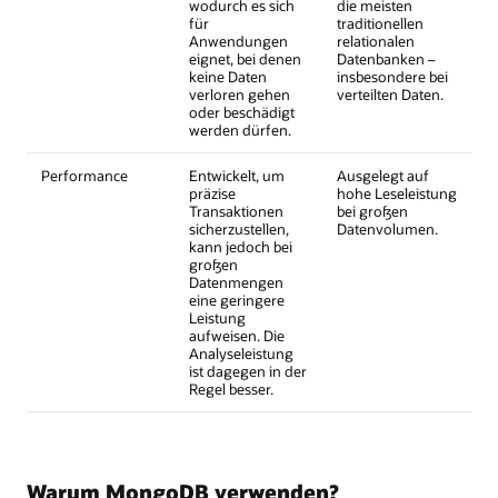
wodurch es sich
die meisten
für
traditionellen
Anwendungen
relationalen
eignet, bei denen
Datenbanken –
keine Daten
insbesondere bei
verloren gehen
verteilten Daten.
oder beschädigt
werden dürfen.
Performance
Entwickelt, um
Ausgelegt auf
präzise
hohe Leseleistung
Transaktionen
bei großen
sicherzustellen,
Datenvolumen.
kann jedoch bei
großen
Datenmengen
eine geringere
Leistung
aufweisen. Die
Analyseleistung
ist dagegen in der
Regel besser.
Warum MongoDB verwenden?