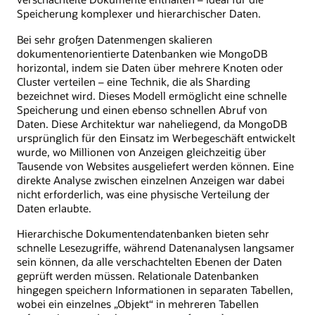
Dateien
Speicherung komplexer und hierarchischer Daten.
in
Abschnitte
Bei sehr großen Datenmengen skalieren
fester
dokumentenorientierte Datenbanken wie MongoDB
Größe
horizontal, indem sie Daten über mehrere Knoten oder
und
Cluster verteilen – eine Technik, die als Sharding
speichert
bezeichnet wird. Dieses Modell ermöglicht eine schnelle
sie
Speicherung und einen ebenso schnellen Abruf von
entsprechend.
Daten. Diese Architektur war naheliegend, da MongoDB
ursprünglich für den Einsatz im Werbegeschäft entwickelt
wurde, wo Millionen von Anzeigen gleichzeitig über
Tausende von Websites ausgeliefert werden können. Eine
direkte Analyse zwischen einzelnen Anzeigen war dabei
nicht erforderlich, was eine physische Verteilung der
Daten erlaubte.
Hierarchische Dokumentendatenbanken bieten sehr
schnelle Lesezugriffe, während Datenanalysen langsamer
sein können, da alle verschachtelten Ebenen der Daten
geprüft werden müssen. Relationale Datenbanken
hingegen speichern Informationen in separaten Tabellen,
wobei ein einzelnes „Objekt“ in mehreren Tabellen