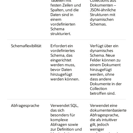
Tabellen mit
Collections aus
festen Zeilen und
Dokumenten –
Spalten, und die
JSON-ähnliche
Daten sind in
Strukturen mit
einem
dynamischen
vordefinierten
Schemas.
Schema
strukturiert.
Schemaflexibilität
Erfordert ein
Verfügt über ein
vordefiniertes
dynamisches
Schema, das
Schema. Neue
eingerichtet
Felder können zu
werden muss,
einem Dokument
bevor Daten
hinzugefügt
hinzugefügt
werden, ohne
werden können.
dass andere
Dokumente in der
Collection
betroffen sind.
Abfragesprache
Verwendet SQL,
Verwendet eine
das sich
dokumentenbasierte
besonders für
Abfragesprache,
komplexe
die als intuitiver
Abfragen sowie
gilt, jedoch
zur Definition und
weniger