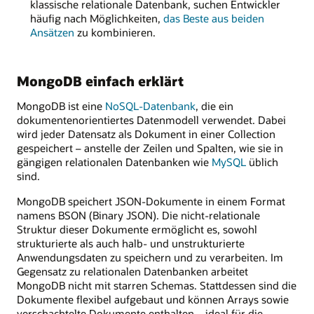
als
klassische relationale Datenbank, suchen Entwickler
Replikat-
häufig nach Möglichkeiten,
das Beste aus beiden
Cluster
Ansätzen
zu kombinieren.
oder
als
Sharding-
MongoDB einfach erklärt
Cluster
konfiguriert
MongoDB ist eine
NoSQL-Datenbank
, die ein
sein.
dokumentenorientiertes Datenmodell verwendet. Dabei
Die
wird jeder Datensatz als Dokument in einer Collection
Datenfiles
gespeichert – anstelle der Zeilen und Spalten, wie sie in
enthalten
gängigen relationalen Datenbanken wie
MySQL
üblich
die
sind.
eigentlichen
Dokumente
MongoDB speichert JSON-Dokumente in einem Format
innerhalb
namens BSON (Binary JSON). Die nicht-relationale
der
Struktur dieser Dokumente ermöglicht es, sowohl
MongoDB-
strukturierte als auch halb- und unstrukturierte
Datenbank.
Anwendungsdaten zu speichern und zu verarbeiten. Im
Das
Gegensatz zu relationalen Datenbanken arbeitet
Chunk-
MongoDB nicht mit starren Schemas. Stattdessen sind die
Speichersystem
Dokumente flexibel aufgebaut und können Arrays sowie
teilt
verschachtelte Dokumente enthalten – ideal für die