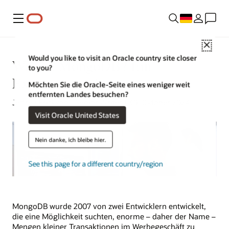
Menü
Close
Would you like to visit an Oracle country site closer
Was ist MongoDB? Ein
to you?
Expertenratgeber
Möchten Sie die Oracle-Seite eines weniger weit
entfernten Landes besuchen?
Jeffrey Erickson | Senior Writer | 30. Oktober 2024
Visit Oracle United States
Nein danke, ich bleibe hier.
See this page for a different country/region
MongoDB wurde 2007 von zwei Entwicklern entwickelt,
die eine Möglichkeit suchten, enorme – daher der Name –
Mengen kleiner Transaktionen im Werbegeschäft zu