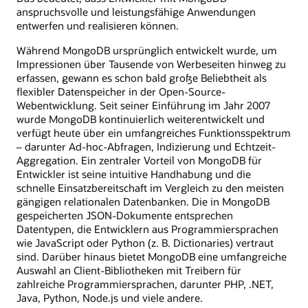
anspruchsvolle und leistungsfähige Anwendungen
entwerfen und realisieren können.
Während MongoDB ursprünglich entwickelt wurde, um
Impressionen über Tausende von Werbeseiten hinweg zu
erfassen, gewann es schon bald große Beliebtheit als
flexibler Datenspeicher in der Open-Source-
Webentwicklung. Seit seiner Einführung im Jahr 2007
wurde MongoDB kontinuierlich weiterentwickelt und
verfügt heute über ein umfangreiches Funktionsspektrum
– darunter Ad-hoc-Abfragen, Indizierung und Echtzeit-
Aggregation. Ein zentraler Vorteil von MongoDB für
Entwickler ist seine intuitive Handhabung und die
schnelle Einsatzbereitschaft im Vergleich zu den meisten
gängigen relationalen Datenbanken. Die in MongoDB
gespeicherten JSON-Dokumente entsprechen
Datentypen, die Entwicklern aus Programmiersprachen
wie JavaScript oder Python (z. B. Dictionaries) vertraut
sind. Darüber hinaus bietet MongoDB eine umfangreiche
Auswahl an Client-Bibliotheken mit Treibern für
zahlreiche Programmiersprachen, darunter PHP, .NET,
Java, Python, Node.js und viele andere.