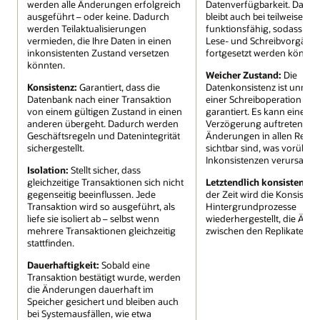
werden alle Änderungen erfolgreich
Datenverfügbarkeit. Das S
ausgeführt – oder keine. Dadurch
bleibt auch bei teilweisen A
werden Teilaktualisierungen
funktionsfähig, sodass die
vermieden, die Ihre Daten in einen
Lese- und Schreibvorgäng
inkonsistenten Zustand versetzen
fortgesetzt werden können
könnten.
Weicher Zustand:
Die
Konsistenz:
Garantiert, dass die
Datenkonsistenz ist unmitt
Datenbank nach einer Transaktion
einer Schreiboperation nich
von einem gültigen Zustand in einen
garantiert. Es kann eine ku
anderen übergeht. Dadurch werden
Verzögerung auftreten, bis
Geschäftsregeln und Datenintegrität
Änderungen in allen Repli
sichergestellt.
sichtbar sind, was vorübe
Inkonsistenzen verursache
Isolation:
Stellt sicher, dass
gleichzeitige Transaktionen sich nicht
Letztendlich konsistent:
I
gegenseitig beeinflussen. Jede
der Zeit wird die Konsisten
Transaktion wird so ausgeführt, als
Hintergrundprozesse
liefe sie isoliert ab – selbst wenn
wiederhergestellt, die Än
mehrere Transaktionen gleichzeitig
zwischen den Replikaten ab
stattfinden.
Dauerhaftigkeit:
Sobald eine
Transaktion bestätigt wurde, werden
die Änderungen dauerhaft im
Speicher gesichert und bleiben auch
bei Systemausfällen, wie etwa