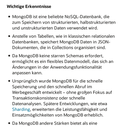
und
Wichtige Erkenntnisse
MongoDB.
Der
MongoDB ist eine beliebte NoSQL-Datenbank, die
MongoDB-
zum Speichern von strukturierten, halbstrukturierten
Datenbankserver
und unstrukturierten Daten verwendet wird.
ist
Anstelle von Tabellen, wie in klassischen relationalen
der
Datenbanken, speichert MongoDB Daten in JSON-
zentrale
Dokumenten, die in Collections organisiert sind.
Ort,
an
Da MongoDB keine starren Schemas erfordert,
dem
ermöglicht es ein flexibles Datenmodell, das sich an
die
Änderungen in der Anwendungsfunktionalität
Daten
anpassen kann.
gespeichert
Ursprünglich wurde MongoDB für die schnelle
und
Speicherung und den schnellen Abruf im
verwaltet
Werbegeschäft entwickelt – ohne großen Fokus auf
werden.
Transaktionskonsistenz oder schnelle
Er
Datenanalysen. Spätere Entwicklungen, wie etwa
kann
Sharding
, erweiterten die Leistungsfähigkeit und
als
Einsatzmöglichkeiten von MongoDB erheblich.
einzelne
Instanz,
Da MongoDB andere Stärken bietet als eine