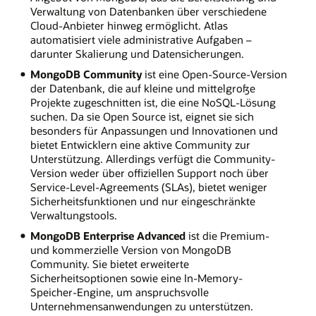
Verwaltung von Datenbanken über verschiedene
Client-
Cloud-Anbieter hinweg ermöglicht. Atlas
Anwendungen
automatisiert viele administrative Aufgaben –
in
darunter Skalierung und Datensicherungen.
verschiedenen
Programmiersprachen
MongoDB Community
ist eine Open-Source-Version
interagieren
der Datenbank, die auf kleine und mittelgroße
mit
Projekte zugeschnitten ist, die eine NoSQL-Lösung
der
suchen. Da sie Open Source ist, eignet sie sich
MongoDB-
besonders für Anpassungen und Innovationen und
Datenbank
bietet Entwicklern eine aktive Community zur
über
Unterstützung. Allerdings verfügt die Community-
sogenannte
Version weder über offiziellen Support noch über
Treiber.
Service-Level-Agreements (SLAs), bietet weniger
Diese
Sicherheitsfunktionen und nur eingeschränkte
sprachspezifischen
Verwaltungstools.
Bibliotheken
MongoDB Enterprise Advanced
ist die Premium-
ermöglichen
und kommerzielle Version von MongoDB
die
Community. Sie bietet erweiterte
Kommunikation
Sicherheitsoptionen sowie eine In-Memory-
zwischen
Speicher-Engine, um anspruchsvolle
der
Unternehmensanwendungen zu unterstützen.
Anwendung