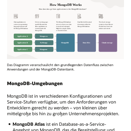
Funktionsweise
Das Diagramm veranschaulicht den grundlegenden Datenfluss zwischen
von
Anwendungen und der MongoDB-Datenbank.
MongoDB
Wie
MongoDB-Umgebungen
gelangen
Daten
MongoDB ist in verschiedenen Konfigurationen und
von
Service-Stufen verfügbar, um den Anforderungen von
Anwendungen
Entwicklern gerecht zu werden – von kleinen über
in
mittelgroße bis hin zu großen Unternehmensprojekten.
die
MongoDB-
MongoDB Atlas
ist ein Database-as-a-Service-
Datenbank?
Angebot von MongoDB, das die Bereitstellung und