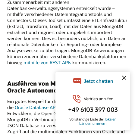
Zusammenarbeit mit anderen
Datenbankverwaltungssystemen entwickelt wurde –
mithilfe verschiedener Datenintegrationstools und
Connectors. Dieses Toolset umfasst eine ETL-Infrastruktur
(Extract, Transform, Load), mit der Daten aus MongoDB
extrahiert und migriert oder umgekehrt importiert
werden können. Dies ist besonders nützlich, um Daten an
relationale Datenbanken für Reporting- oder komplexe
Analysezwecke zu übertragen. MongoDB-Anwendungen
können zudem über verschiedene Datenbankplattformen
hinweg
mithilfe von REST-APIs
kommunizieren.
Ausführen von MongoDB-Workloads in
Oracle Autonomous Database
Ein gutes Beispiel für die Kompatibilität mit MongoDB ist
die
Oracle Database API for MongoDB
. Sie ermöglicht es
Entwicklern, die Open-Source-Tools und Treiber von
MongoDB in Verbindung mit einer Oracle Autonomous
JSON Database zu verwenden. Dadurch erhalten sie
Zugriff auf die multimodalen Funktionen von Oracle und