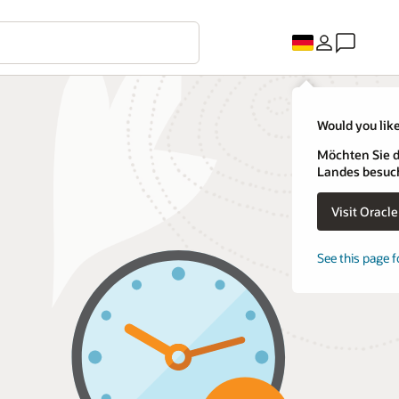
Would you like
Möchten Sie d
Landes besuc
Visit Oracl
See this page f