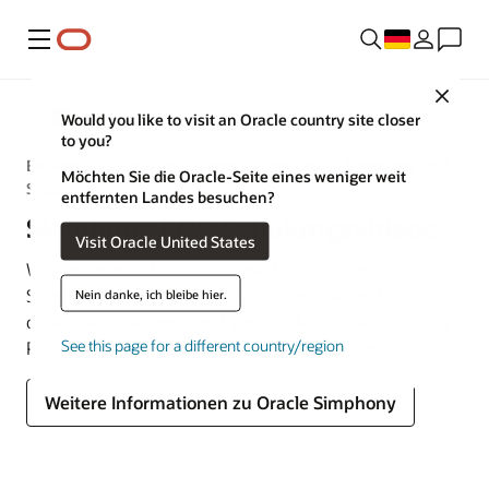
Menü
Close
MICROS
Would you like to visit an Oracle country site closer
to you?
Entfesseln Sie das volle Potenzial der Oracle Simphony POS-
Möchten Sie die Oracle-Seite eines weniger weit
Systeme
entfernten Landes besuchen?
Simphony POS-Schulungsvideos
Visit Oracle United States
Willkommen in der Schulungsvideo-Bibliothek für Oracle
Simphony. Unsere Videos unterstützen Sie und Ihr Team
Nein danke, ich bleibe hier.
dabei, die Funktionen und Vorteile der Oracle Simphony
See this page for a different country/region
POS-Systeme für Restaurants optimal zu nutzen.
Weitere Informationen zu Oracle Simphony