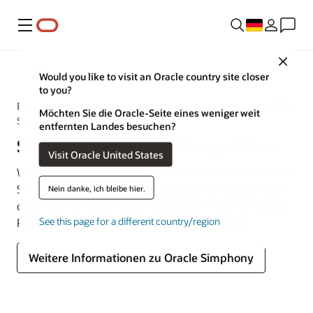
Menü
Close
MICROS
Would you like to visit an Oracle country site closer
to you?
Entfesseln Sie das volle Potenzial der Oracle Simphony POS-
Möchten Sie die Oracle-Seite eines weniger weit
Systeme
entfernten Landes besuchen?
Simphony POS-Schulungsvideos
Visit Oracle United States
Willkommen in der Schulungsvideo-Bibliothek für Oracle
Simphony. Unsere Videos unterstützen Sie und Ihr Team
Nein danke, ich bleibe hier.
dabei, die Funktionen und Vorteile der Oracle Simphony
See this page for a different country/region
POS-Systeme für Restaurants optimal zu nutzen.
Weitere Informationen zu Oracle Simphony