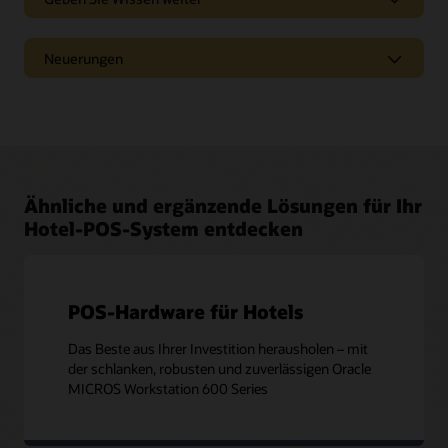
zu, um neuen Trends zu begegnen und sich
ändernde Geschäftsanforderungen zu erfüllen.
Tauchen Sie ein in Webcasts und Podcasts zu den
Integrationen entdecken
Neuerungen
neuesten Markttrends, neuen Produkten sowie
„Tipps und Tricks“, um das Beste aus Ihren Lösungen
von Oracle herauszuholen.
Erfahren Sie, welche neuen Funktionen in den
einzelnen Lösungsversionen verfügbar sind.
Ansehen und anhören
Siehe Versionshinweise
Ähnliche und ergänzende Lösungen für Ihr
Hotel-POS-System entdecken
POS-Hardware für Hotels
Das Beste aus Ihrer Investition herausholen – mit
der schlanken, robusten und zuverlässigen Oracle
MICROS Workstation 600 Series