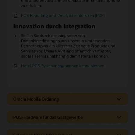
und anderen Ausnahmen direkt auf Ihrem Smartphone
zu erhalten.
POS-Reporting und -Analytics entdecken (PDF)
Innovation durch Integration
Stellen Sie durch die Integration von
Drittanbieterlösungen aus unserem umfassenden
Partnernetzwerk in kürzester Zeit neue Produkte und
Services vor. Unsere APIs sind öffentlich verfügbar,
sodass Teams unabhängig damit starten können.
Hotel-POS-Systemintegrationen kennenlernen
Oracle Mobile Ordering
Oracle Mobile Ordering
POS-Hardware für das Gastgewerbe
POS-Terminals für Hotelrestaurants
Bieten Sie nahtlose, digital ausgerichtete Hospitality-
Erlebnisse mit Oracle Mobile Ordering, direkt integriert