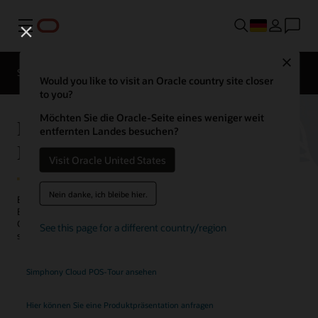
Menü
Kontaktieren
Close
Sie einen
Solutions
Sektoren
Hospitality-
Would you like to visit an Oracle country site closer
Experten
to you?
Möchten Sie die Oracle-Seite eines weniger weit
POS-System für Hotels – Oracle
entfernten Landes besuchen?
MICROS Simphony
Visit Oracle United States
Nein danke, ich bleibe hier.
Erfahren Sie, wie das Point-of-Sale-(POS-)System für Restaurants,
Bars, Cafés und Vorratskammern von Oracle den
Gastronomiebetrieb und die Backoffice-Funktionen orchestriert und
See this page for a different country/region
so das Gasterlebnis in Hotels, Resorts und Casinos verbessert.
Simphony Cloud POS-Tour ansehen
Hier können Sie eine Produktpräsentation anfragen