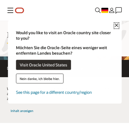
Menü
Close
Datenschutz bei Oracle
Would you like to visit an Oracle country site closer
to you?
Möchten Sie die Oracle-Seite eines weniger weit
entfernten Landes besuchen?
Visit Oracle United States
Datenschutz
Terms of Use
Copyright
Nein danke, ich bleibe hier.
Wählen Sie ein Land aus, um den Inhalt in der Landessprache
See this page for a different country/region
anzuzeigen und auf regionsspezifische Informationen
zuzugreifen.
Inhalt anzeigen