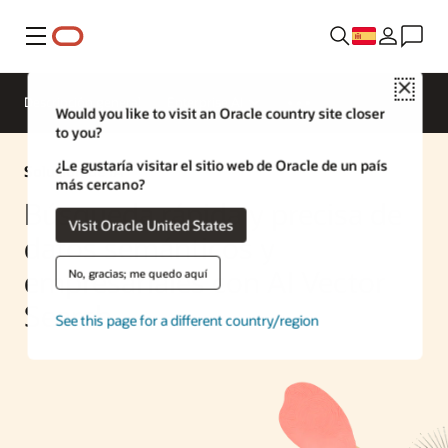
Menú
Close
Descripción general
Enterprise AI
Would you like to visit an Oracle country site closer
to you?
¿Le gustaría visitar el sitio web de Oracle de un país
Solución de IA
más cercano?
Búsqueda rápida y precisa de
Visit Oracle United States
datos semánticos y
empresariales con AI Vector
No, gracias; me quedo aquí
Search
See this page for a different country/region