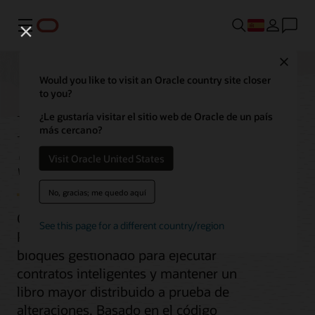
Menú
Close
Would you like to visit an Oracle country site closer
to you?
Blockchain Platform
¿Le gustaría visitar el sitio web de Oracle de un país
más cercano?
Service
Visit Oracle United States
No, gracias; me quedo aquí
Oracle Cloud Infrastructure Blockchain
See this page for a different country/region
Platform es un servicio de cadena de
bloques gestionado para ejecutar
contratos inteligentes y mantener un
libro mayor distribuido a prueba de
alteraciones. Basado en el código