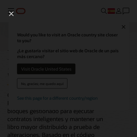
Menú
Close
Would you like to visit an Oracle country site closer
to you?
Blockchain Platform
¿Le gustaría visitar el sitio web de Oracle de un país
más cercano?
Service
Visit Oracle United States
No, gracias; me quedo aquí
Oracle Cloud Infrastructure Blockchain
See this page for a different country/region
Platform es un servicio de cadena de
bloques gestionado para ejecutar
contratos inteligentes y mantener un
libro mayor distribuido a prueba de
alteraciones. Basado en el código